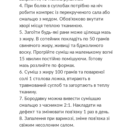
При болях в суглобах потрібно на ніч
робити компрес із перекрученого сала або
смальцю з медом. Обов’язково вкутати
хворі місця теплою тканиною.
Загоїти будь-які рани може цілюща мазь
з жиру. В сотейник покладіть по 50 грамів
свинячого жиру, живиці та бджолиного
воску. Прогрійте суміш на маленькому вогні
15 хвилин постійно помішуючи. Готову
мазь розлийте по формах.
Суміш з жиру 100 грамів та повареної
солі 1 столова ложка, втирають в
травмований суглоб та загортають в теплу
тканину.
Бородавку можна вивести сумішшю
смальцю з часником 2:1. Накладати на
дефект та змінювати пов’язку 1 раз в день.
Запалення при варикозі, зніме пов’язка зі
свіжим несолоним салом.