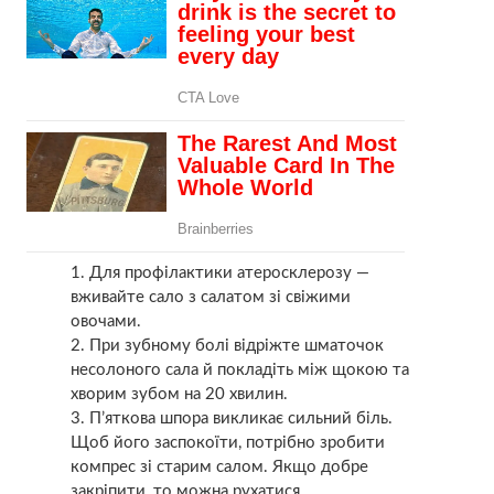
Для профілактики атеросклерозу —
вживайте сало з салатом зі свіжими
овочами.
При зубному болі відріжте шматочок
несолоного сала й покладіть між щокою та
хворим зубом на 20 хвилин.
П’яткова шпора викликає сильний біль.
Щоб його заспокоїти, потрібно зробити
компрес зі старим салом. Якщо добре
закріпити, то можна рухатися.