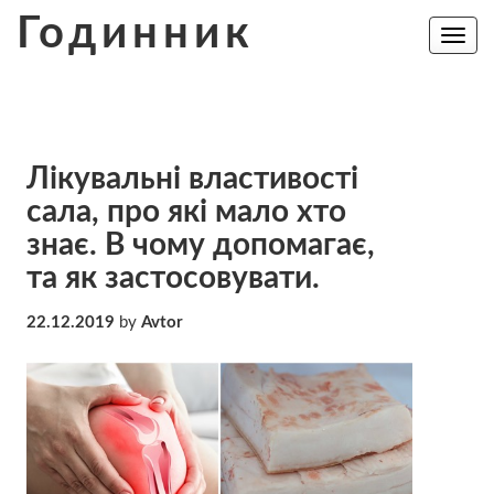
Skip
Годинник
to
Toggle
navig
content
Лікувальні властивості
сала, про які мало хто
знає. В чому допомагає,
та як застосовувати.
22.12.2019
by
Avtor