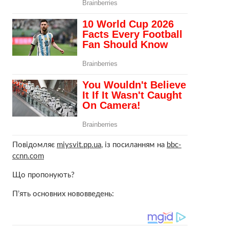
Повідомляє
miysvit.pp.ua
, із посиланням на
bbc-
ccnn.com
Що пропонують?
П’ять основних нововведень: