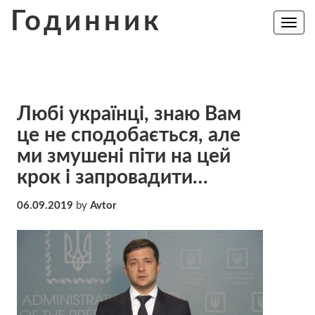
Skip
Годинник
to
Toggle
navig
content
Любі українці, знаю Вам
це не сподобається, але
ми змушені піти на цей
крок і запровадити…
06.09.2019
by
Avtor