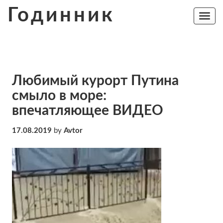
Skip
Годинник
to
Toggle
navig
content
Любимый курорт Путина
смыло в море:
впечатляющее ВИДЕО
17.08.2019
by
Avtor