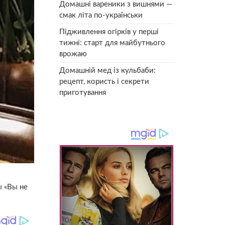
Домашні вареники з вишнями —
смак літа по-українськи
Підживлення огірків у перші
тижні: старт для майбутнього
врожаю
Домашній мед із кульбаби:
рецепт, користь і секрети
приготування
ы «Вы не