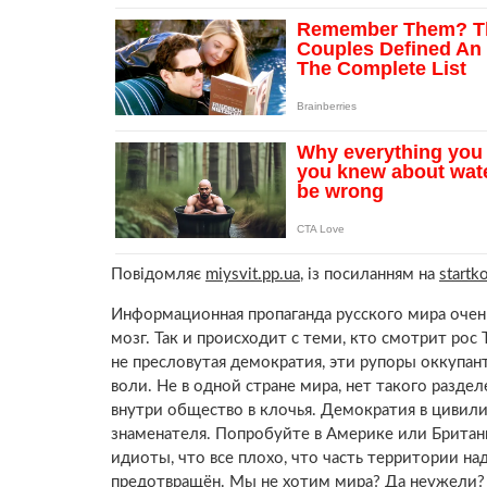
Повідомляє
miysvit.pp.ua
, із посиланням на
startk
Информационная пропаганда русского мира очен
мозг. Так и происходит с теми, кто смотрит рос
не пресловутая демократия, эти рупоры оккупа
воли. Не в одной стране мира, нет такого разде
внутри общество в клочья. Демократия в цивили
знаменателя. Попробуйте в Америке или Британи
идиоты, что все плохо, что часть территории н
предотвращён. Мы не хотим мира? Да неужели? М