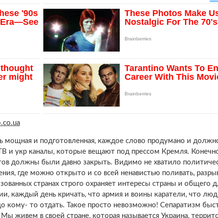
o.co.ua
ь мощная и подготовленная, каждое слово продумано и должн
 ТВ и укр каналы, которые вещают под прессом Кремля. Конечн
нтов должны были давно закрыть. Видимо не хватило политиче
ления, где можно открыто и со всей ненавистью поливать, разры
зованных странах строго охраняет интересы страны и общего д
и, каждый день кричать, что армия и воины каратели, что лю
адо кому- то отдать. Такое просто невозможно! Сепаратизм быс
ы живем в своей стране, которая называется Украина, террит