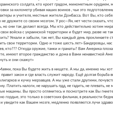
 украинского солдата, кто кроет градом, минометным орудием, 
нтовки за километр убивая наших воинов , чьи это подготовленн
шахтеры и учителя, местные жители Донбасса. Вот Вы, кто себя
ы не дружите со своим мозгом. У рос—Ян, нет чести сказать, чт
ь, но они так делают всегда. Мы кто действительно хотим мир
свои войска с украинской территории и будет мир, разве не так
ить? Уехали и забыли, так нет, Вы каждый день проклинаете ст
ть свои территории. Одно и тоже шесть лет» Бандеровцы, нас
цев, кто??? Откуда оружие, танки и гранаты? Вам Америка плохая
ете, имеют второе гражданство и дома в Вами ненавистной Аме
чуть и они скажут»
Маями, пока Вы будете жить в нищете. А мы да, именно мы хот
е правит закон и где власть служит народу. Ещё долгая борьба в
 олигархов и кучку мерзавцев. А мы уже стали другими, почувс
у. Платить налоги, не нарушать пдд, не гадить, не плевать, не 
тые машины. Вы просто оглянитесь и посмотрите как Вы гниете
 но гордые, это только в советских фильмах, в реальности бедн
 и увидите как Вашем мозге, медленно появляются лучи здраво