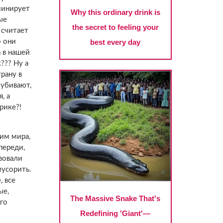
минирует
ые
 считает
о они
а в нашей
??? Ну а
рану в
 убивают,
, а
рике?!
им мира,
переди,
твовали
мусорить.
, все
ые,
го