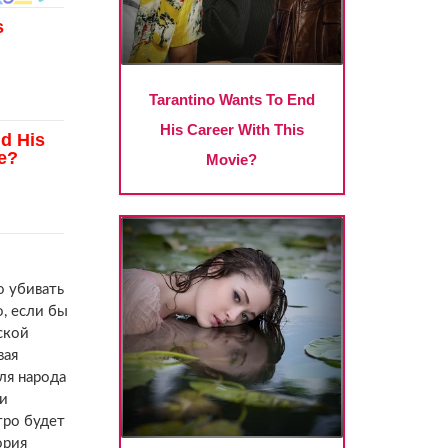
о убивать
о, если бы
ской
вая
ля народа
ди
тро будет
ория