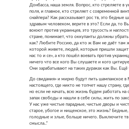
Донбасса, наша земля. Вопрос, кто стреляете в
поля, и главное, кто стреляет с современной ви
снайпера? Как рассказывает рос тв, это бедные 
здравым человеком, верите в это? Если да, то В
воюют против украинцев, это трусость и наглост
стране, понимает, что оккупанты должны убрать 
как? Любите Россию, да кто ж Вам не даёт там ж
которой живете, людей, которые пришли защити
нас то и се», а кто пошёл воевать против украин
ничего что все кого Вы слушаете и кого цитиру
Они зарабатывают на таких дураках как Вы. Ещё 
До свидания» и мирно будут пить шампанское в 
настоящего, где никто не топчет нашу страну, гд
но если не начать, всю жизнь будем работать на
запах свободы и нашли в себе силы, жить по закон
У нас уже чистые парадные, чистые дворы и чис
старое, убогое и нищенское, это жизнь? Бедные,
голодные и злые, больше ничего. Выключите тв
смысла..”