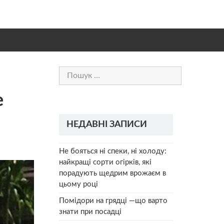
Пошук:
е
НЕДАВНІ ЗАПИСИ
Не бояться ні спеки, ні холоду:
найкращі сорти огірків, які
порадують щедрим врожаєм в
цьому році
Помідори на грядці —що варто
знати при посадці