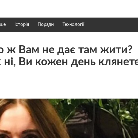
нше
Історія
Поради
Технології
о ж Вам не дає там жити?
к ні, Ви кожен день клянет