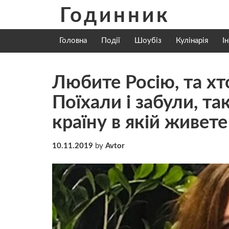
Skip
Годинник
to
content
Головна
Події
Шоубіз
Кулінарія
І
Любите Росію, та хт
Поїхали і забули, та
країну в якій живете
10.11.2019
by
Avtor