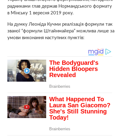
радниками глав держав Нормандського формату
в Мінську 1 вересня 2019 року.
На думку Леоніда Кучми реалізація формули так
званої “формули Штайнмайера” можлива лише за
умови виконання наступних пунктів: