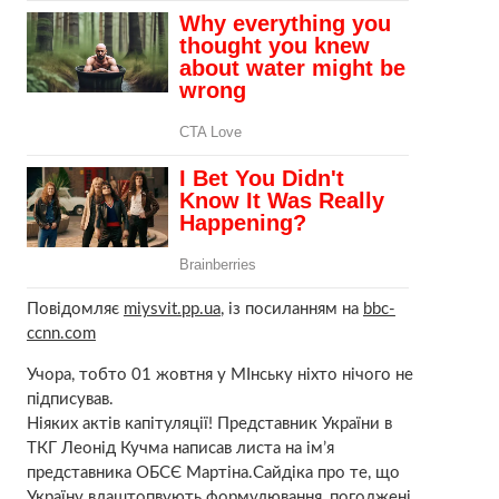
Повідомляє
miysvit.pp.ua
, із посиланням на
bbc-
ccnn.com
Учора, тобто 01 жовтня у МІнську ніхто нічого не
підписував.
Ніяких актів капітуляції! Представник України в
ТКГ Леонід Кучма написав листа на ім’я
представника ОБСЄ Мартіна.Сайдіка про те, що
Україну влаштопвують формулювання, погоджені