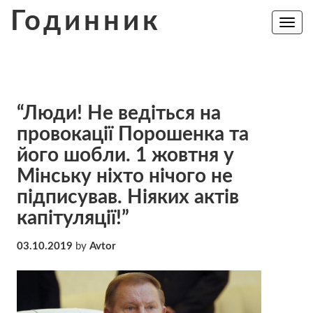
Skip
Годинник
to
Toggle
navig
content
“Люди! Не ведіться на
провокації Порошенка та
його шобли. 1 жовтня у
Мінську ніхто нічого не
підписував. Ніяких актів
капітуляції!”
03.10.2019
by
Avtor