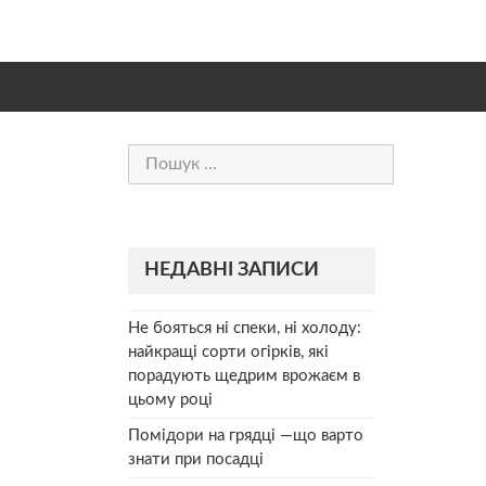
Пошук:
и
НЕДАВНІ ЗАПИСИ
Не бояться ні спеки, ні холоду:
найкращі сорти огірків, які
порадують щедрим врожаєм в
цьому році
Помідори на грядці —що варто
знати при посадці