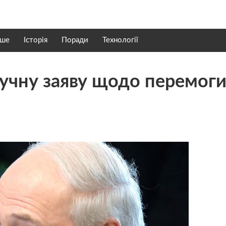
нше
Історія
Поради
Технології
учну заяву щодо перемог