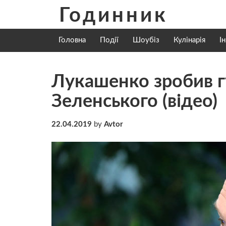
Skip
Годинник
to
content
Головна
Події
Шоубіз
Кулінарія
І
Лукашенко зробив г
Зеленського (відео)
22.04.2019
by
Avtor