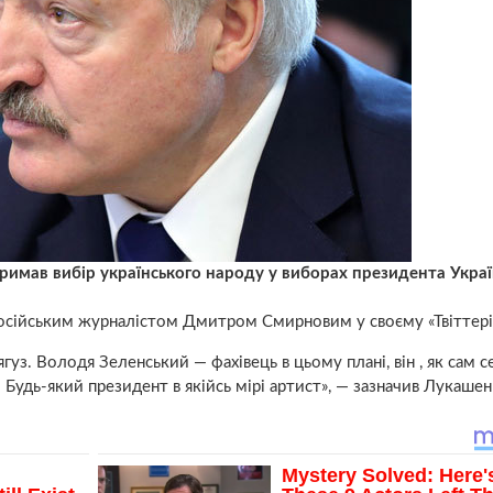
имав вибір українського народу у виборах президента Украї
російським журналістом Дмитром Смирновим у своєму «Твіттері
уз. Володя Зеленський — фахівець в цьому плані, він , як сам с
. Будь-який президент в якійсь мірі артист», — зазначив Лукашен