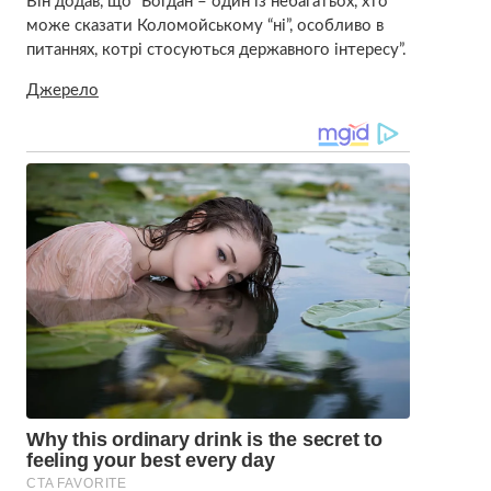
Він додав, що “Богдан – один із небагатьох, хто
може сказати Коломойському “ні”, особливо в
питаннях, котрі стосуються державного інтересу”.
Джерело