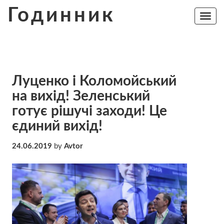
Skip
Годинник
to
Toggle
navig
content
Луценко і Коломойський
на вихід! Зеленський
готує рішучі заходи! Це
єдиний вихід!
24.06.2019
by
Avtor