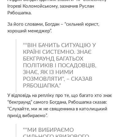
Ігореві Коломойському, зазначив Руслан
Рябошапка.
За його словами, Богдан – “сильний юрист,
хороший менеджер”.
“ВІН БАЧИТЬ СИТУАЦІЮ У
КРАЇНІ СИСТЕМНО. ЗНАЄ
БЕКГРАУНД БАГАТЬОХ
ПОЛІТИКІВ І ПОСАДОВЦІВ,
ЗНАЄ, ЯК ІЗ НИМИ
РОЗМОВЛЯТИ”, – СКАЗАВ
РЯБОШАПКА.
У відповідь на репліку про те, що багато хто знає
“бекграунд” самого Богдана, Рябошапка сказав:
“Слухайте, ми ж не священника в католицький
прихід вибираємо”.
“МИ ВИБИРАЄМО
СИЛЬНОГО КРИЗОВОГО