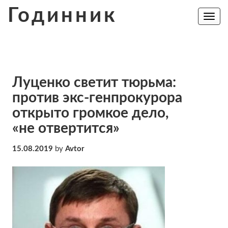
Skip
Годинник
to
Toggle
navig
content
Луценко светит тюрьма:
против экс-генпрокурора
открыто громкое дело,
«не отвертится»
15.08.2019
by
Avtor