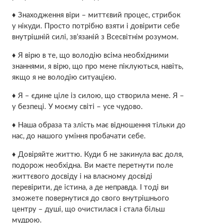
♦ Знаходження віри – миттєвий процес, стрибок
у нікуди. Просто потрібно взяти і довірити себе
внутрішній силі, зв’язаній з Всесвітнім розумом.
♦ Я вірю в те, що володію всіма необхідними
знаннями, я вірю, що про мене піклуються, навіть,
якщо я не володію ситуацією.
♦ Я – єдине ціле із силою, що створила мене. Я –
у безпеці. У моєму світі – усе чудово.
♦ Наша образа та злість має відношення тільки до
нас, до нашого уміння пробачати себе.
♦ Довіряйте життю. Куди б не закинула вас доля,
подорож необхідна. Ви маєте перетнути поле
життєвого досвіду і на власному досвіді
перевірити, де істина, а де неправда. І тоді ви
зможете повернутися до свого внутрішнього
центру – душі, що очистилася і стала більш
мудрою.