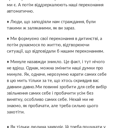
ми є. А потім віддзеркалюють наші переконання
автоматично.
♦ Люди, що заподіяли нам страждання, були
такими ж заляканими, як ви зараз.
♦ Ми формуємо свої переконання в дитинстві, а
потім рухаємося по життю, відтворюючи
ситуації, що відповідали б нашим переконанням.
♦ Минуле назавжди зникло. Це факт, і тут нічого
не вдієш. Однак, можна змінити наші думки про
минуле. Як, одначе, нерозумно карати самих себе
в цю мить тільки за те, що хтось скривдив вас
давним-давно.Ми повинні зробити для себе вибір
звільнення самих себе і пробачити усім без
винятку, особливо самих себе. Нехай ми не
знаємо, як пробачати, але треба сильно цього
захотіти.
♦ Як тільки людина захворіє, їй треба пошукати у