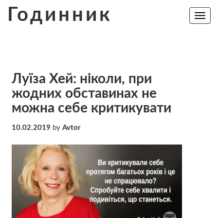
Skip
Годинник
to
Toggle
navig
content
Луїза Хей: ніколи, при
жодних обставинах не
можна себе критикувати
10.02.2019
by
Avtor