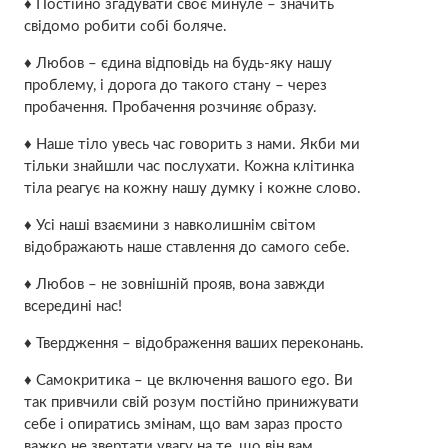
♦ Постійно згадувати своє минуле – значить
свідомо робити собі боляче.
♦ Любов – єдина відповідь на будь-яку нашу
проблему, і дорога до такого стану – через
пробачення. Пробачення розчиняє образу.
♦ Наше тіло увесь час говорить з нами. Якби ми
тільки знайшли час послухати. Кожна клітинка
тіла реагує на кожну нашу думку і кожне слово.
♦ Усі наші взаємини з навколишнім світом
відображають наше ставлення до самого себе.
♦ Любов – не зовнішній прояв, вона завжди
всередині нас!
♦ Твердження – відображення ваших переконань.
♦ Самокритика – це включення вашого ego. Ви
так привчили свій розум постійно принижувати
себе і опиратись змінам, що вам зараз просто
важко не звертати увагу на те, що він вам