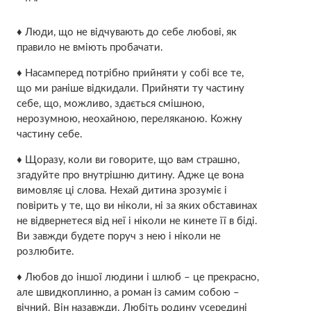
♦ Люди, що не відчувають до себе любові, як
правило не вміють пробачати.
♦ Насамперед потрібно прийняти у собі все те,
що ми раніше відкидали. Прийняти ту частину
себе, що, можливо, здається смішною,
нерозумною, неохайною, переляканою. Кожну
частину себе.
♦ Щоразу, коли ви говорите, що вам страшно,
згадуйте про внутрішню дитину. Адже це вона
вимовляє ці слова. Нехай дитина зрозуміє і
повірить у те, що ви ніколи, ні за яких обставинах
не відвернетеся від неї і ніколи не кинете її в біді.
Ви завжди будете поруч з нею і ніколи не
розлюбите.
♦ Любов до іншої людини і шлюб – це прекрасно,
але швидкоплинно, а роман із самим собою –
вічний. Він назавжди. Любіть родину усередині