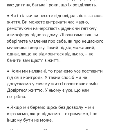
вас: дитину, батька і роки, що їх розділяють.
♦ Ви і тільки ви несете відповідальність за своє
життя. Ви можете витрачати час марно,
ремствуючи на черствість рідних чи гнітючу
атмосферу рідного дому. Діючи саме так, ви
зберігаєте уявлення про себе, як про нещасного
мученика і жертву. Такий підхід можливий,
однак, якщо не відмовитеся від нього, – не
бачити вам щастя в житті.
♦ Коли ми налякані, то прагнемо усе поставити
під свій контроль. У такий спосіб ми не
допускаємо у своєму житті позитивних змін.
Довіртеся життю. У ньому є усе, що нам
потрібно.
♦ Якщо ми беремо щось без дозволу – ми
втрачаємо, якщо віддаємо – отримуємо, і по-
іншому бути не може.