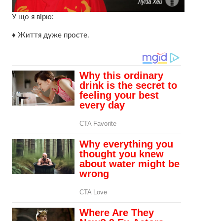
У що я вірю:
♦ Життя дуже просте.