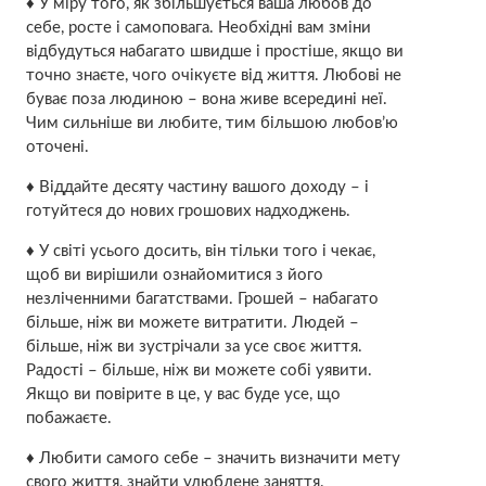
♦ У міру того, як збільшується ваша любов до
себе, росте і самоповага. Необхідні вам зміни
відбудуться набагато швидше і простіше, якщо ви
точно знаєте, чого очікуєте від життя. Любові не
буває поза людиною – вона живе всередині неї.
Чим сильніше ви любите, тим більшою любов’ю
оточені.
♦ Віддайте десяту частину вашого доходу – і
готуйтеся до нових грошових надходжень.
♦ У світі усього досить, він тільки того і чекає,
щоб ви вирішили ознайомитися з його
незліченними багатствами. Грошей – набагато
більше, ніж ви можете витратити. Людей –
більше, ніж ви зустрічали за усе своє життя.
Радості – більше, ніж ви можете собі уявити.
Якщо ви повірите в це, у вас буде усе, що
побажаєте.
♦ Любити самого себе – значить визначити мету
свого життя, знайти улюблене заняття.