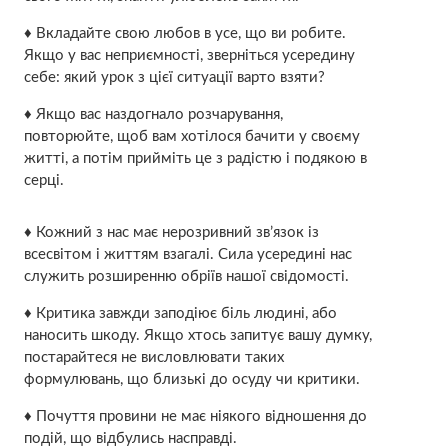
♦ Вкладайте свою любов в усе, що ви робите.
Якщо у вас неприємності, зверніться усередину
себе: який урок з цієї ситуації варто взяти?
♦ Якщо вас наздогнало розчарування,
повторюйте, щоб вам хотілося бачити у своєму
житті, а потім прийміть це з радістю і подякою в
серці.
♦ Кожний з нас має нерозривний зв’язок із
всесвітом і життям взагалі. Сила усередині нас
служить розширенню обріїв нашої свідомості.
♦ Критика завжди заподіює біль людині, або
наносить шкоду. Якщо хтось запитує вашу думку,
постарайтеся не висловлювати таких
формулювань, що близькі до осуду чи критики.
♦ Почуття провини не має ніякого відношення до
подій, що відбулись насправді.