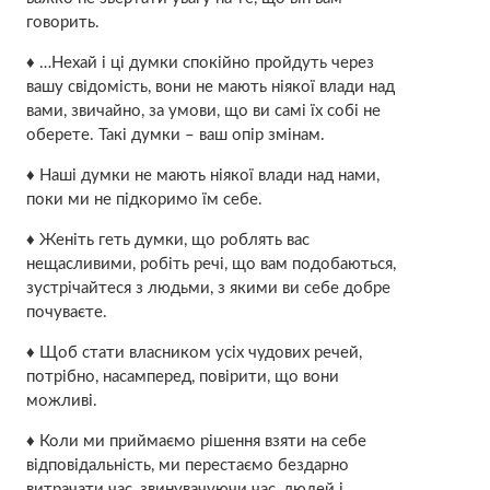
говорить.
♦ …Нехай і ці думки спокійно пройдуть через
вашу свідомість, вони не мають ніякої влади над
вами, звичайно, за умови, що ви самі їх собі не
оберете. Такі думки – ваш опір змінам.
♦ Наші думки не мають ніякої влади над нами,
поки ми не підкоримо їм себе.
♦ Женіть геть думки, що роблять вас
нещасливими, робіть речі, що вам подобаються,
зустрічайтеся з людьми, з якими ви себе добре
почуваєте.
♦ Щоб стати власником усіх чудових речей,
потрібно, насамперед, повірити, що вони
можливі.
♦ Коли ми приймаємо рішення взяти на себе
відповідальність, ми перестаємо бездарно
витрачати час, звинувачуючи час, людей і