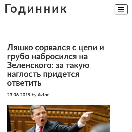
Skip
Годинник
to
Toggle
navig
content
Ляшко сорвался с цепи и
грубо набросился на
Зеленского: за такую
наглость придется
ответить
23.06.2019
by
Avtor