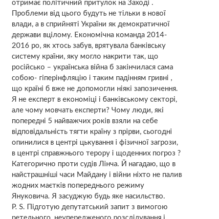
отримає політичний притулок на Заході .
Проблеми від цього будуть не тільки в нової
влади, а в сприйняті України як демократичної
держави вцілому. Економічна команда 2014-
2016 ро, як хтось забув, врятувала банківську
систему країни, яку могло накрити так, що
російсько – українська війна б закінчилася сама
собою- гіперінфляцію і таким падінням гривні ,
що країні б вже не допомогли ніякі запозичення.
Я не експерт в економіці і банківському секторі,
але чому мовчать експерти? Чому люди, які
попередні 5 найважчих років взяли на себе
відповідальність тягти країну з прірви, сьогодні
опинилися в центрі цькування і фізичної загрози,
в центрі справжнього терору і щоденних погроз ?
Категорично проти судів Лінча. Й нагадаю, що в
найстрашніші часи Майдану і війни ніхто не палив
жодних маєтків попереднього режиму
Януковича. Я засуджую будь яке насильство.
Р. S. Підготую депутатський запит з вимогою
ретельного, неупередженого розслідування і