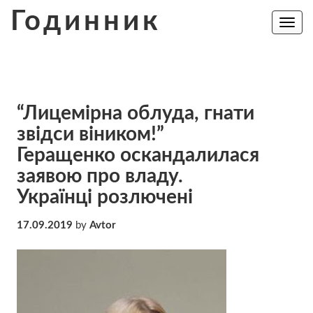
Skip
Годинник
to
Toggle
navig
content
“Лицемірна облуда, гнати
звідси віником!”
Геращенко оскандалилася
заявою про владу.
Українці розлючені
17.09.2019
by
Avtor