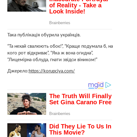
Така публікація обурила українців.
“Та нехай свалюють обоє!”, “Краще подумала б, на
кого рот відкриває”, “Яка ж вона огидна”,
“Лицемірна облуда, гнати звідси віником!”
Джерело:
https://korupciya.com/