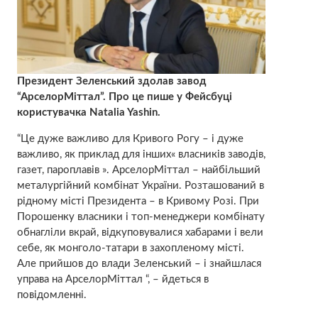
Президент Зеленський здолав завод
“АрселорМіттал”. Про це пише у Фейсбуці
користувачка Natalia Yashin.
“Це дуже важливо для Кривого Рогу – і дуже
важливо, як приклад для інших« власників заводів,
газет, пароплавів ». АрселорМіттал – найбільший
металургійний комбінат України. Розташований в
рідному місті Президента – в Кривому Розі. При
Порошенку власники і топ-менеджери комбінату
обнагліли вкрай, відкуповувалися хабарами і вели
себе, як монголо-татари в захопленому місті.
Але прийшов до влади Зеленський – і знайшлася
управа на АрселорМіттал “, – йдеться в
повідомленні.