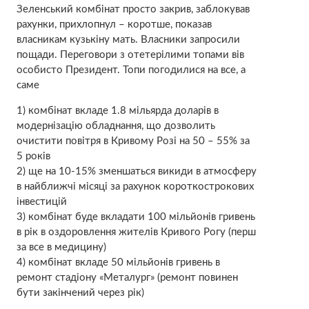
Зеленський комбінат просто закрив, заблокував
рахунки, прихлопнул – коротше, показав
власникам кузькіну мать. Власники запросили
пощади. Переговори з отетерілими топами вів
особисто Президент. Топи погодилися на все, а
саме
1) комбінат вкладе 1.8 мільярда доларів в
модернізацію обладнання, що дозволить
очистити повітря в Кривому Розі на 50 – 55% за
5 років
2) ще на 10-15% зменшаться викиди в атмосферу
в найближчі місяці за рахунок короткострокових
інвестицій
3) комбінат буде вкладати 100 мільйонів гривень
в рік в оздоровлення жителів Кривого Рогу (перш
за все в медицину)
4) комбінат вкладе 50 мільйонів гривень в
ремонт стадіону «Металург» (ремонт повинен
бути закінчений через рік)