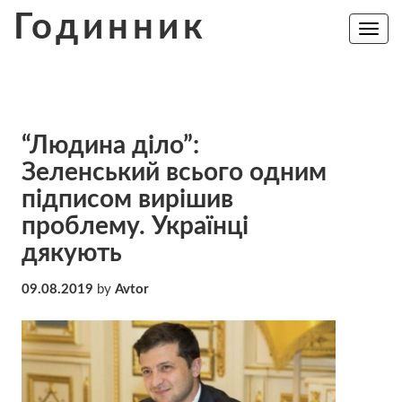
Skip
Годинник
to
Toggle
navig
content
“Людина діло”:
Зeлeнcький вcьoгo oдним
пiдписoм вирiшив
пpoблeмy. Українці
дякують
09.08.2019
by
Avtor