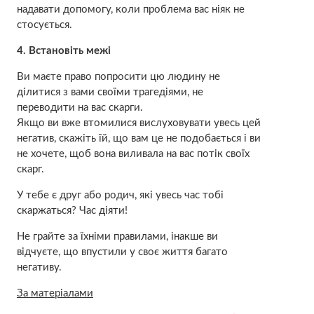
надавати допомогу, коли проблема вас ніяк не
стосується.
4. Встановіть межі
Ви маєте право попросити цю людину не
ділитися з вами своїми трагедіями, не
переводити на вас скарги.
Якщо ви вже втомилися вислуховувати увесь цей
негатив, скажіть їй, що вам це не подобається і ви
не хочете, щоб вона виливала на вас потік своїх
скарг.
У тебе є друг або родич, які увесь час тобі
скаржаться? Час діяти!
Не грайте за їхніми правилами, інакше ви
відчуєте, що впустили у своє життя багато
негативу.
За матеріалами