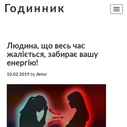
Skip
Годинник
to
Toggle
navig
content
Людина, що весь час
жаліється, забирає вашу
енергію!
10.02.2019
by
Avtor