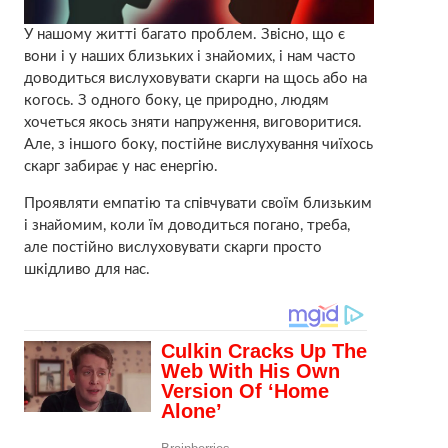
У нашому житті багато проблем. Звісно, що є
вони і у наших близьких і знайомих, і нам часто
доводиться вислуховувати скарги на щось або на
когось. З одного боку, це природно, людям
хочеться якось зняти напруження, виговоритися.
Але, з іншого боку, постійне вислухування чиїхось
скарг забирає у нас енергію.
Проявляти емпатію та співчувати своїм близьким
і знайомим, коли їм доводиться погано, треба,
але постійно вислуховувати скарги просто
шкідливо для нас.