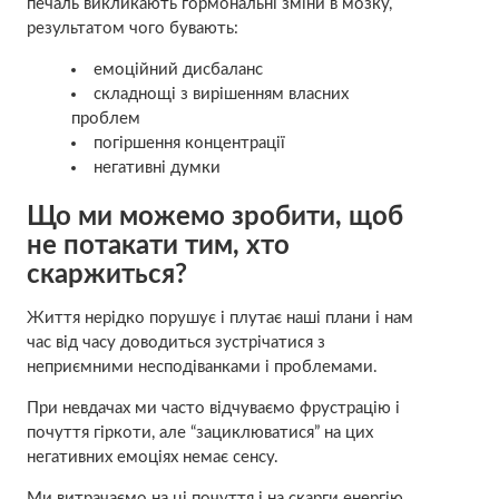
печаль викликають гормональні зміни в мозку,
результатом чого бувають:
емоційний дисбаланс
складнощі з вирішенням власних
проблем
погіршення концентрації
негативні думки
Що ми можемо зробити, щоб
не потакати тим, хто
скаржиться?
Життя нерідко порушує і плутає наші плани і нам
час від часу доводиться зустрічатися з
неприємними несподіванками і проблемами.
При невдачах ми часто відчуваємо фрустрацію і
почуття гіркоти, але “зациклюватися” на цих
негативних емоціях немає сенсу.
Ми витрачаємо на ці почуття і на скарги енергію,