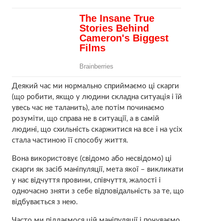
Деякий час ми нормально сприймаємо ці скарги
(що робити, якщо у людини складна ситуація і їй
увесь час не таланить), але потім починаємо
розуміти, що справа не в ситуації, а в самій
людині, що схильність скаржитися на все і на усіх
стала частиною її способу життя.
Вона використовує (свідомо або несвідомо) ці
скарги як засіб маніпуляції, мета якої – викликати
у нас відчуття провини, співчуття, жалості і
одночасно зняти з себе відповідальність за те, що
відбувається з нею.
Часто ми піддаємося цій маніпуляції і почуваємо