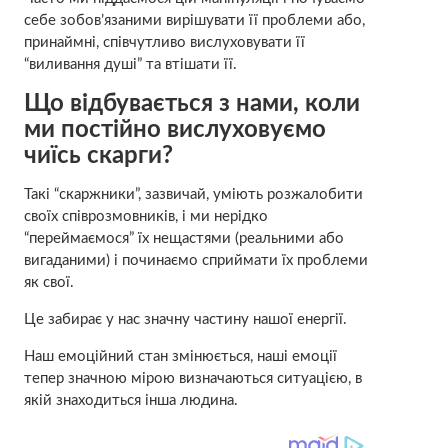
себе зобов’язаними вирішувати її проблеми або,
принаймні, співчутливо вислуховувати її
“виливання душі” та втішати її.
Що відбувається з нами, коли
ми постійно вислуховуємо
чиїсь скарги?
Такі “скаржники”, зазвичай, уміють розжалобити
своїх співрозмовників, і ми нерідко
“переймаємося” їх нещастями (реальними або
вигаданими) і починаємо сприймати їх проблеми
як свої.
Це забирає у нас значну частину нашої енергії.
Наш емоційний стан змінюється, наші емоції
тепер значною мірою визначаються ситуацією, в
якій знаходиться інша людина.