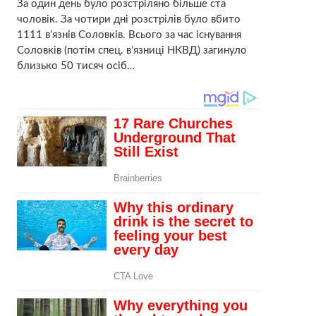
За один день було розстріляно більше ста
чоловік. За чотири дні розстрілів було вбито
1111 в’язнів Соловків. Всього за час існування
Соловків (потім спец. в’язниці НКВД) загинуло
близько 50 тисяч осіб…