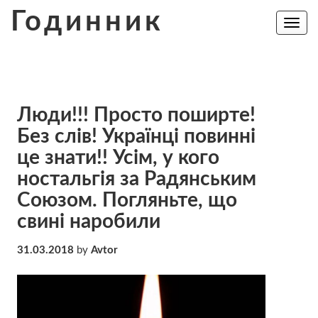
Skip
Годинник
to
Toggle
navig
content
Люди!!! Просто поширте!
Без слів! Українці повинні
це знати!! Усім, у кого
ностальгія за Радянським
Союзом. Погляньте, що
свині наробили
31.03.2018
by
Avtor