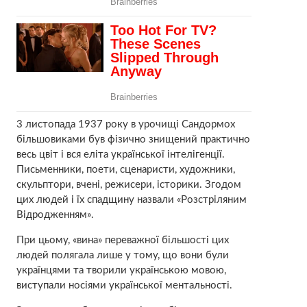
3 листопада 1937 року в урочищі Сандормох
більшовиками був фізично знищений практично
весь цвіт і вся еліта української інтелігенції.
Письменники, поети, сценаристи, художники,
скульптори, вчені, режисери, історики. Згодом
цих людей і їх спадщину назвали «Розстріляним
Відродженням».
При цьому, «вина» переважної більшості цих
людей полягала лише у тому, що вони були
українцями та творили українською мовою,
виступали носіями української ментальності.