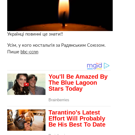
Українці повинні це знати!!
Усім, у кого ностальгія за Радянським Союзом.
Пише
bbc-ccnn