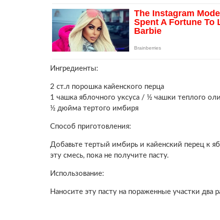
Ингредиенты:
2 ст.л порошка кайенского перца
1 чашка яблочного уксуса / ½ чашки теплого ол
½ дюйма тертого имбиря
Способ приготовления:
Добавьте тертый имбирь и кайенский перец к 
эту смесь, пока не получите пасту.
Использование:
Наносите эту пасту на пораженные участки два ра