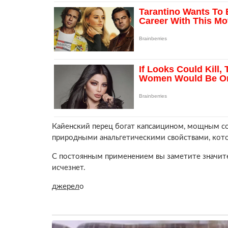
Кайенский перец богат капсаицином, мощным с
природными анальгетическими свойствами, кото
С постоянным применением вы заметите значите
исчезнет.
джерел
о