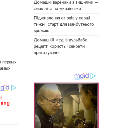
Домашні вареники з вишнями —
смак літа по-українськи
Підживлення огірків у перші
тижні: старт для майбутнього
врожаю
Домашній мед із кульбаби:
рецепт, користь і секрети
приготування
з первых
самых