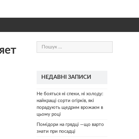
Пошук:
яет
НЕДАВНІ ЗАПИСИ
Не бояться ні спеки, ні холоду:
найкращі сорти огірків, які
порадують щедрим врожаєм в
цьому році
Помідори на грядці —що варто
знати при посадці