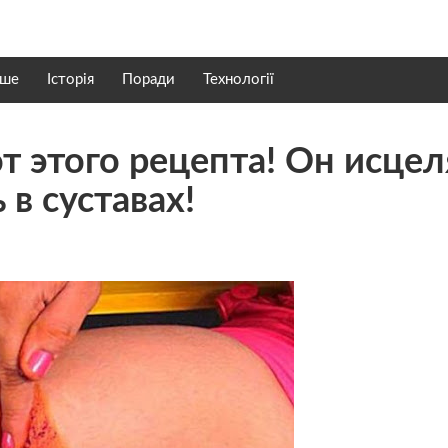
нше
Історія
Поради
Технології
т этого рецепта! Он исцел
 в суставах!