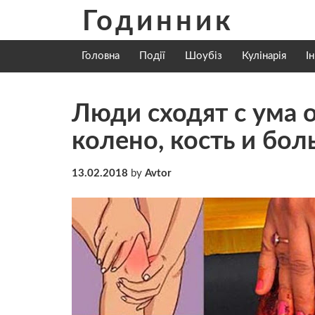
Skip
Годинник
to
content
Головна
Події
Шоубіз
Кулінарія
І
Люди сходят с ума о
колено, кость и боль
13.02.2018
by
Avtor