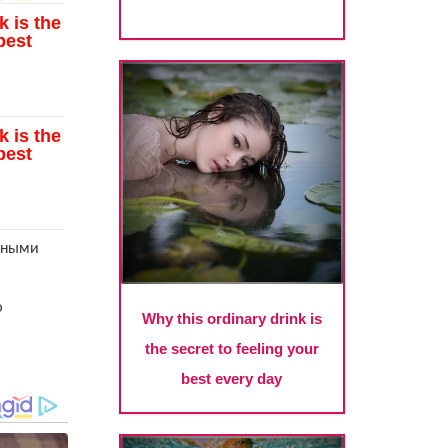
щными
ю