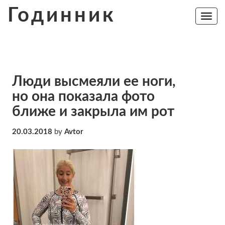
Skip
Годинник
to
Toggle
navig
content
Люди высмеяли ее ноги,
но она показала фото
ближе и закрыла им рот
20.03.2018
by
Avtor