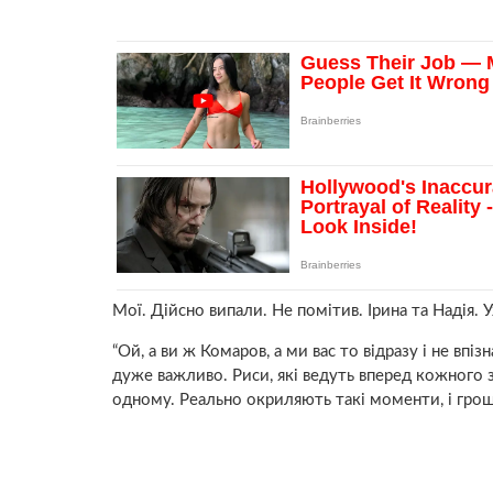
Мої. Дійсно випали. Не помітив. Ірина та Надія. У
“Ой, а ви ж Комаров, а ми вас то відразу і не впіз
дуже важливо. Риси, які ведуть вперед кожного з
одному. Реально окриляють такі моменти, і гроші 