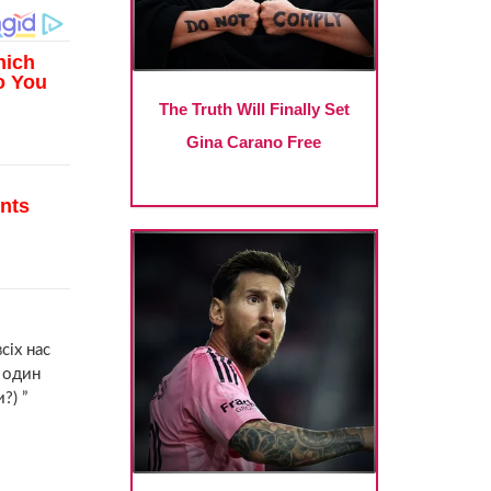
сіх нас
о один
?) ”