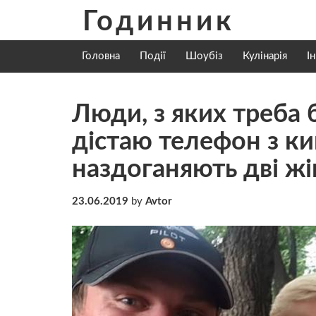
Skip
Годинник
to
content
Головна
Події
Шоубіз
Кулінарія
І
Люди, з яких треба 
дістаю телефон з ки
наздоганяють дві ж
23.06.2019
by
Avtor