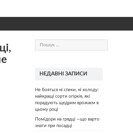
Пошук:
ці,
не
НЕДАВНІ ЗАПИСИ
Не бояться ні спеки, ні холоду:
найкращі сорти огірків, які
порадують щедрим врожаєм в
цьому році
Помідори на грядці —що варто
знати при посадці