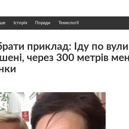
нше
Історія
Поради
Технології
брати приклад: Іду по вули
шені, через 300 метрів ме
інки