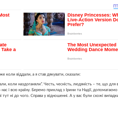
же коли віддали, а я став дякувати, сказали:
нали, коли наздоганяли”. Честь, чесність, людяність – те, що для в
 нас і всю країну. Беремо приклад з Ірини та Надії, допомагаєм
тут ні до чого. Справа у відношенні. А у вас були схожі випадки