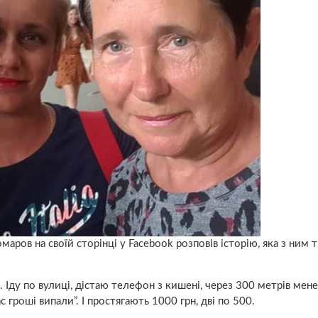
ров на своїй сторінці у Facebook розповів історію, яка з ним 
. Іду по вулиці, дістаю телефон з кишені, через 300 метрів мене
с гроші випали”. І простягають 1000 грн, дві по 500.