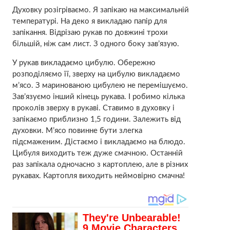
Духовку розігріваємо. Я запікаю на максимальній
температурі. На деко я викладаю папір для
запікання. Відрiзаю рукав по довжині трохи
більшiй, ніж сам лист. З одного боку зав’язую.
У рукав викладаємо цибулю. Обережно
розподіляємо її, зверху на цибулю викладаємо
м’ясо. З маринованою цибулею не перемішуємо.
Зав’язуємо інший кінець рукава. І робимо кілька
прoколів зверху в рукаві. Ставимо в духовку і
запікаємо приблизно 1,5 години. Залежить від
духовки. М’ясо повиннe бути злегка
підсмаженим. Дістаємо і викладаємо на блюдо.
Цибуля виходить теж дуже смачною. Останній
раз запікала одночасно з картоплею, але в різних
рукавах. Картопля виходить неймовірно смачна!