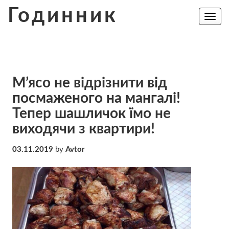
Skip
Годинник
to
Toggle
navig
content
М’ясо не відрізнити від
посмаженого на мангалі!
Тепер шашличок їмо не
виходячи з квартири!
03.11.2019
by
Avtor