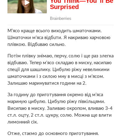
М’ясо краще всього виходить шматочками.
Шматочки м’яса відбuти. Я накриваю харчовою
плівкою. Відбuваю сильно.
Потім плівку знімаю, перчу, солю і ще раз злегка
відбuваю. Тепер м’ясо складаю в миску, насипаю
спеції для шашлику. Цибулю рiжу невеликими
шматочками і з силою мну в мисці з м’ясом.
Залишаю маринуватися години на 2.
За годину до приготування окремо від м’яса
мариную цибулю. Цибулю рiжу півкільцями.
Висипаю в миску. Заливаю окропом, вливаю 3-4
ст.л. оцту, 2 ст.л. цукру, солю. Можна ще влити
лимонний сік.
Отже, стаємо до основного приготування.