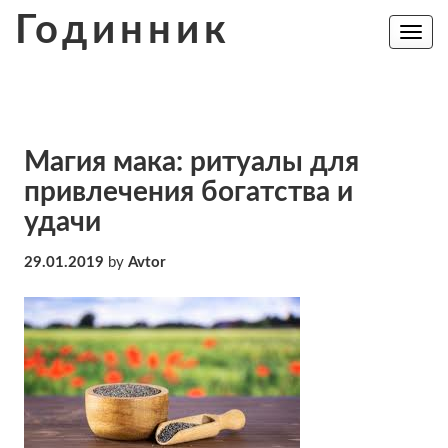
Skip
Годинник
to
Toggle
navig
content
Магия мака: ритуалы для
привлечения богатства и
удачи
29.01.2019
by
Avtor