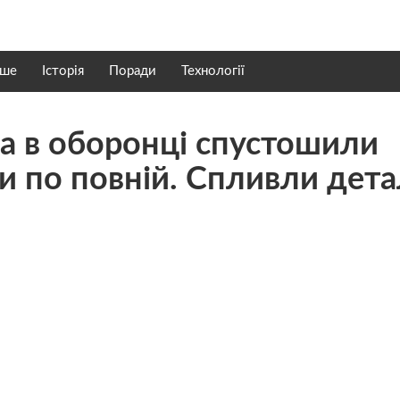
нше
Історія
Поради
Технології
а в оборонці спустошили
 по повній. Спливли дета