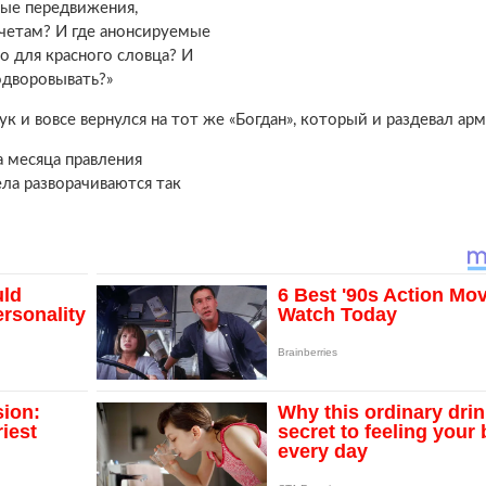
ные передвижения,
четам? И где анонсируемые
о для красного словца? И
одворовывать?»
ук и вовсе вернулся на тот же «Богдан», который и раздевал ар
а месяца правления
ела разворачиваются так