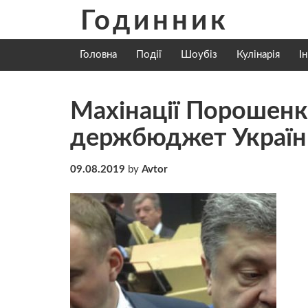
Skip
Годинник
to
content
Головна
Події
Шоубіз
Кулінарія
І
Махінації Порошенк
держбюджет України
09.08.2019
by
Avtor