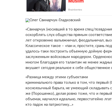
Олег Свинарчук-Гладковский
«Свинарчук (носивший в то время спец/псевдони
оскорблять слух общества прямым соответстви
лет откровенно вальяжничал, феодальничал, вы
Классическое такое – «пан и, простите, срань по
удалось-таки построить объемную дойную ферм
заслуженным войсковым мародером. Орденоносц
многом благодаря его талантам не менее жадн
вкушает сегодня реальное к себе общественное
«Разница между этими субъектами
криминального права только в том, что первый 
косноязычный барыга, не умеющий складывать с
же (Порошенко), делая ровно тоже, что и первый
объемах, научился идеально, первостатейно лгат
кто падок на патриотику…»