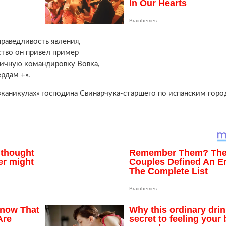
праведливость явления,
ство он привел пример
дичную командировку Вовка,
рдам +».
каникулах» господина Свинарчука-старшего по испанским горо