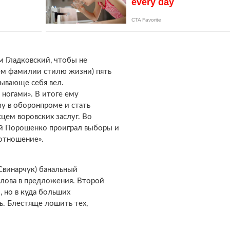
м Гладковский, чтобы не
ем фамилии стилю жизни) пять
зывающе себя вел.
д ногами». В итоге ему
у в оборонпроме и стать
ем воровских заслуг. Во
ый Порошенко проиграл выборы и
 отношение».
(Свинарчук) банальный
лова в предложения. Второй
, но в куда больших
ь. Блестяще лошить тех,