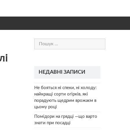
Пошук:
лі
НЕДАВНІ ЗАПИСИ
Не бояться ні спеки, ні холоду:
найкращі сорти огірків, які
порадують щедрим врожаєм в
цьому році
Помідори на грядці —що варто
знати при посадці