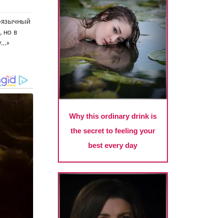
ноязычный
 но в
у…»