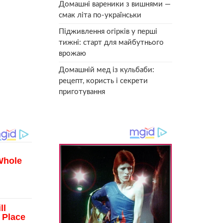
Домашні вареники з вишнями —
смак літа по-українськи
Підживлення огірків у перші
тижні: старт для майбутнього
врожаю
Домашній мед із кульбаби:
рецепт, користь і секрети
приготування