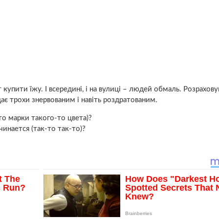
 купити їжу. І всередині, і на вулиці – людей обмаль. Розрахов
дає трохи знервованим і навіть роздратованим.
то марки такого-то цвета)?
инается (так-то так-то)?