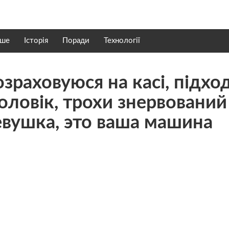
нше
Історія
Поради
Технології
зраховуюся на касі, підхо
ловік, трохи знервований 
евушка, это ваша машина