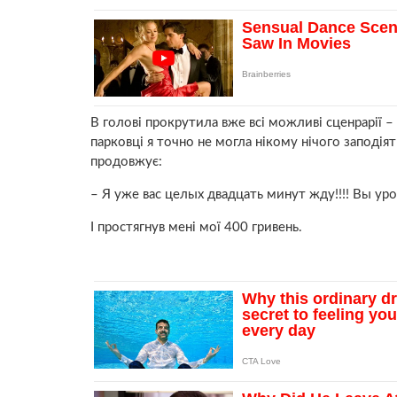
В голові прокрутила вже всі можливі сценрарії –
парковці я точно не могла нікому нічого заподія
продовжує:
– Я уже вас целых двадцать минут жду!!!! Вы ур
І простягнув мені мої 400 гривень.