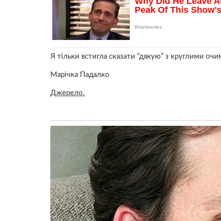
Я тільки встигла сказати “дякую” з круглими очим
Марічка Падалко
Джерело.