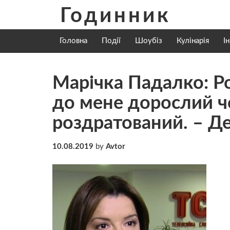
Skip
Годинник
to
content
Головна
Події
Шоубіз
Кулінарія
І
Марічка Падалко: Ро
до мене дорослий чо
роздратований. – Д
10.08.2019
by
Avtor