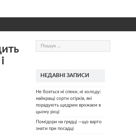
Пошук:
дить
і
НЕДАВНІ ЗАПИСИ
Не бояться ні спеки, ні холоду:
найкращі сорти огірків, які
порадують щедрим врожаєм в
цьому році
Помідори на грядці —що варто
знати при посадці