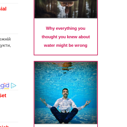
рожній
дукти,