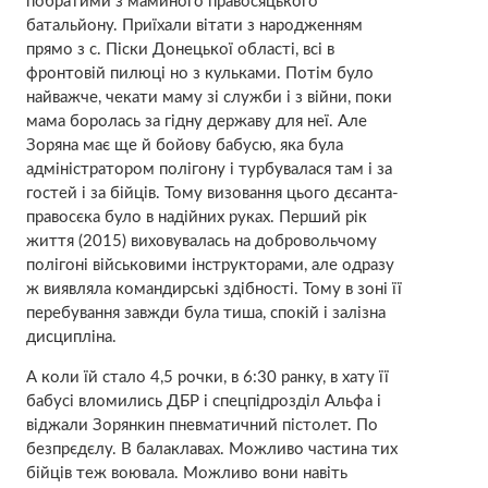
побратими з маминого правосяцького
батальйону. Приїхали вітати з народженням
прямо з с. Піски Донецької області, всі в
фронтовій пилюці но з кульками. Потім було
найважче, чекати маму зі служби і з війни, поки
мама боролась за гідну державу для неї. Але
Зоряна має ще й бойову бабусю, яка була
адміністратором полігону і турбувалася там і за
гостей і за бійців. Тому визовання цього дєсанта-
правосєка було в надійних руках. Перший рік
життя (2015) виховувалась на добровольчому
полігоні військовими інструкторами, але одразу
ж виявляла командирські здібності. Тому в зоні її
перебування завжди була тиша, спокій і залізна
дисципліна.
А коли їй стало 4,5 рочки, в 6:30 ранку, в хату її
бабусі вломились ДБР і спецпідрозділ Альфа і
віджали Зорянкин пневматичний пістолет. По
безпрєдєлу. В балаклавах. Можливо частина тих
бійців теж воювала. Можливо вони навіть