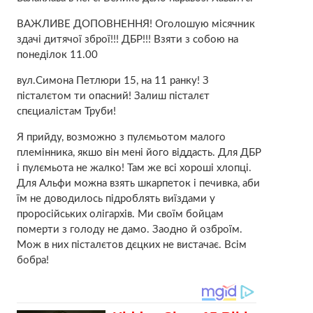
ВАЖЛИВЕ ДОПОВНЕННЯ! Оголошую місячник
здачі дитячої зброї!!! ДБР!!! Взяти з собою на
понеділок 11.00
вул.Симона Петлюри 15, на 11 ранку! З
пісталєтом ти опасний! Залиш пісталєт
спєциалістам Труби!
Я прийду, возможно з пулємьотом малого
племінника, якшо він мені його віддасть. Для ДБР
і пулємьота не жалко! Там же всі хороші хлопці.
Для Альфи можна взять шкарпеток і печивка, аби
їм не доводилось підроблять виїздами у
проросійських олігархів. Ми своїм бойцам
померти з голоду не дамо. Заодно й озброїм.
Мож в них пісталєтов дєцких не вистачає. Всім
бобра!