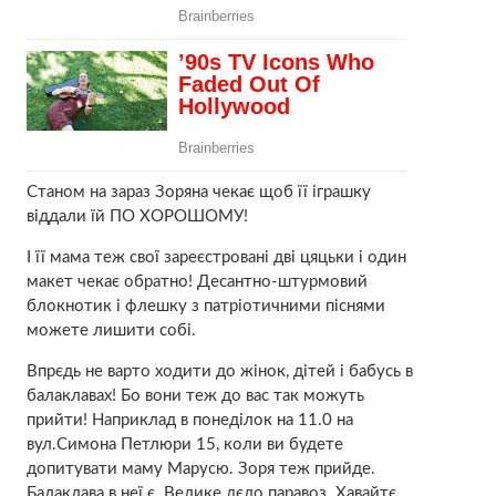
Станом на зараз Зоряна чекає щоб її іграшку
віддали їй ПО ХОРОШОМУ!
І її мама теж свої зареєстровані дві цяцьки і один
макет чекає обратно! Десантно-штурмовий
блокнотик і флешку з патріотичними піснями
можете лишити собі.
Впрєдь не варто ходити до жінок, дітей і бабусь в
балаклавах! Бо вони теж до вас так можуть
прийти! Наприклад в понеділок на 11.0 на
вул.Симона Петлюри 15, коли ви будете
допитувати маму Марусю. Зоря теж прийде.
Балаклава в неї є. Велике дєло паравоз. Хавайтє.