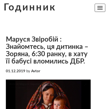
Skip
Годинник
to
Toggle
navig
content
Маруся Звіробій :
Знайомтесь, ця дитинка –
Зоряна, 6:30 ранку, в хату
її бабусі вломились ДБР.
01.12.2019
by
Avtor