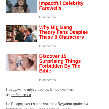
Повідомляє
miysvit.pp.ua
, із посиланням
на
prefiks.co.ua
На її народження в пологовий будинок приїхали