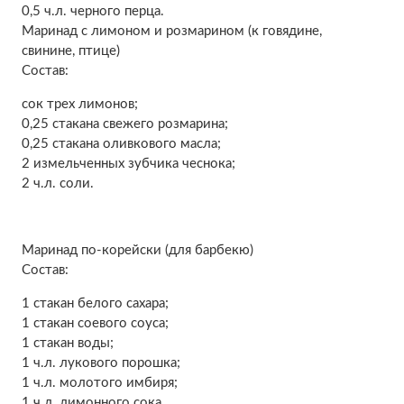
0,5 ч.л. черного перца.
Маринад с лимоном и розмарином (к говядине,
свинине, птице)
Состав:
сок трех лимонов;
0,25 стакана свежего розмарина;
0,25 стакана оливкового масла;
2 измельченных зубчика чеснока;
2 ч.л. соли.
Маринад по‑корейски (для барбекю)
Состав:
1 стакан белого сахара;
1 стакан соевого соуса;
1 стакан воды;
1 ч.л. лукового порошка;
1 ч.л. молотого имбиря;
1 ч.л. лимонного сока.