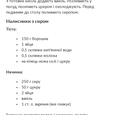
У готовий кисіль додають ваніль. Розливають у
посуд, посипають цукром і охолоджують. Перед
поданням до столу поливають сиропом.
Налисники з сиром
Тісто:
150 г борошна
1 яйце
0,5 склянки кип’яченої води
0,5 склянки молока
на кінець ножа солі і цукру
Начинка:
250 г сиру
50 г цукру
2 яйця
ваніль
1 ст. л. варення (яке смакує)