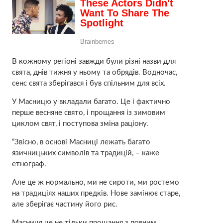
В кожному регіоні завжди були різні назви для
свята, днів тижня у ньому та обрядів. Водночас,
сенс свята зберігався і був спільним для всіх.
У Масницю у вкладали багато. Це і фактично
перше весняне свято, і прощання із зимовим
циклом свят, і поступова зміна раціону.
“Звісно, в основі Масниці лежать багато
язичницьких символів та традицій, – каже
етнограф.
Але це ж нормально, ми не сироти, ми ростемо
на традиціях наших предків. Нове замінює старе,
але зберігає частину його рис.
Масниця це не тільки прощання з повним