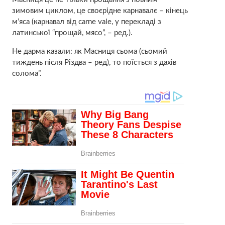
зимовим циклом, це своєрідне карнавалє – кінець
м’яса (карнавал від carne vale, у перекладі з
латинської “прощай, мясо”, – ред.).
Не дарма казали: як Масниця сьома (сьомий
тиждень після Різдва – ред), то поїсться з дахів
солома”.