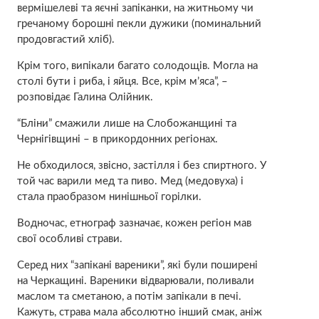
вермішелеві та яєчні запіканки, на житньому чи
гречаному борошні пекли дужики (поминальний
продовгастий хліб).
Крім того, випікали багато солодощів. Могла на
столі бути і риба, і яйця. Все, крім м’яса”, –
розповідає Галина Олійник.
“Бліни” смажили лише на Слобожанщині та
Чернігівщині – в прикордонних регіонах.
Не обходилося, звісно, застілля і без спиртного. У
той час варили мед та пиво. Мед (медовуха) і
стала праобразом нинішньої горілки.
Водночас, етнограф зазначає, кожен регіон мав
свої особливі страви.
Серед них “запікані вареники”, які були поширені
на Черкащині. Вареники відварювали, поливали
маслом та сметаною, а потім запікали в печі.
Кажуть, страва мала абсолютно інший смак, аніж