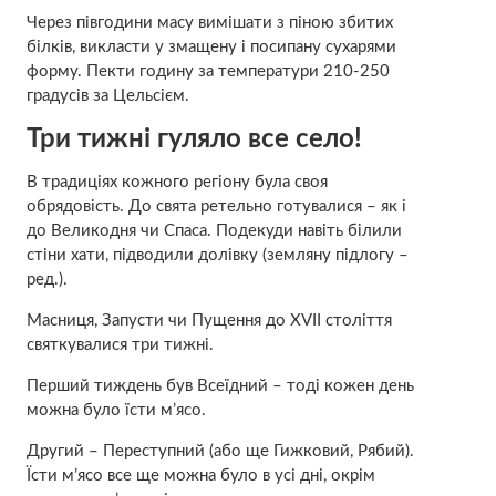
Через півгодини масу вимішати з піною збитих
білків, викласти у змащену і посипану сухарями
форму. Пекти годину за температури 210-250
градусів за Цельсієм.
Три тижні гуляло все село!
В традиціях кожного регіону була своя
обрядовість. До свята ретельно готувалися – як і
до Великодня чи Спаса. Подекуди навіть білили
стіни хати, підводили долівку (земляну підлогу –
ред.).
Масниця, Запусти чи Пущення до XVII століття
святкувалися три тижні.
Перший тиждень був Всеїдний – тоді кожен день
можна було їсти м’ясо.
Другий – Переступний (або ще Гижковий, Рябий).
Їсти м’ясо все ще можна було в усі дні, окрім