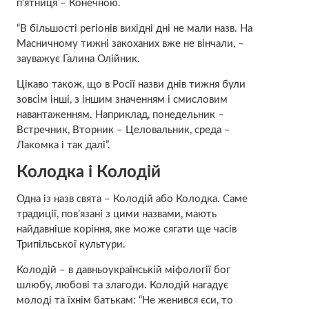
п’ятниця – Конечною.
“В більшості регіонів вихідні дні не мали назв. На
Масничному тижні закоханих вже не вінчали, –
зауважує Галина Олійник.
Цікаво також, що в Росії назви днів тижня були
зовсім інші, з іншим значенням і смисловим
навантаженням. Наприклад, понедельник –
Встречник, Вторник – Целовальник, среда –
Лакомка і так далі”.
Колодка і Колодій
Одна із назв свята – Колодій або Колодка. Саме
традиції, пов’язані з цими назвами, мають
найдавніше коріння, яке може сягати ще часів
Трипільської культури.
Колодій – в давньоукраїнській міфології бог
шлюбу, любові та злагоди. Колодій нагадує
молоді та їхнім батькам: “Не женився єси, то