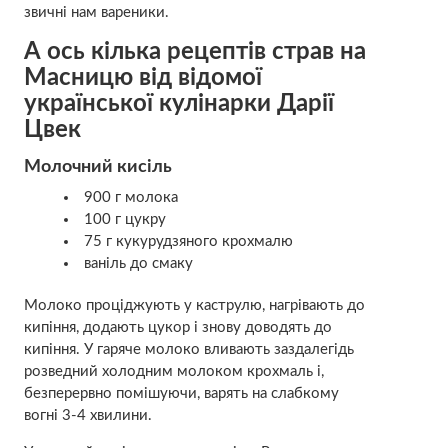
звичні нам вареники.
А ось кілька рецептів страв на
Масницю від відомої
української кулінарки Дарії
Цвек
Молочний кисіль
900 г молока
100 г цукру
75 г кукурудзяного крохмалю
ваніль до смаку
Молоко проціджують у каструлю, нагрівають до
кипіння, додають цукор і знову доводять до
кипіння. У гаряче молоко вливають заздалегідь
розведний холодним молоком крохмаль і,
безперервно помішуючи, варять на слабкому
вогні 3-4 хвилини.