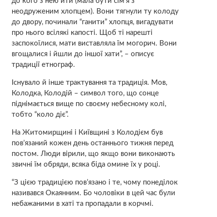
до кого з нею йти (мала бути сім’я з
неодруженим хлопцем). Вони тягнули ту колоду
до двору, починали “ганити” хлопця, вигадувати
про нього всілякі капості. Щоб ті нарешті
заспокоїлися, мати виставляла їм могорич. Вони
вгощалися і йшли до іншої хати”, – описує
традиції етнограф.
Існувало й інше трактування та традиція. Мов,
Колодка, Колодій – символ того, що сонце
піднімається вище по своєму небесному колі,
тобто “коло діє”.
На Житомирщині і Київщині з Колодієм був
пов’язаний кожен день останнього тижня перед
постом. Люди вірили, що якщо вони виконають
звичні їм обряди, всяка біда омине їх у році.
“З цією традицією пов’язано і те, чому понеділок
називався Окаянним. Бо чоловіки в цей час були
небажаними в хаті та пропадали в корчмі.