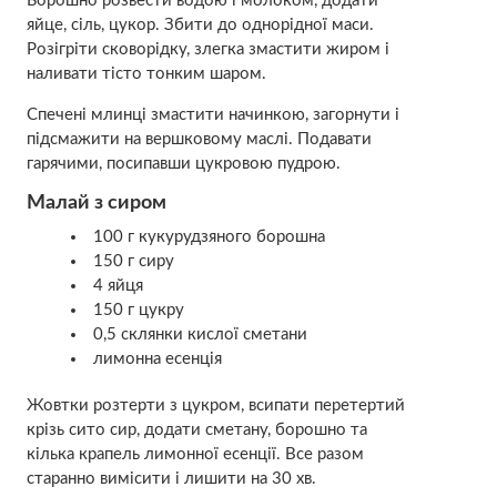
Борошно розвести водою і молоком, додати
яйце, сіль, цукор. Збити до однорідної маси.
Розігріти сковорідку, злегка змастити жиром і
наливати тісто тонким шаром.
Спечені млинці змастити начинкою, загорнути і
підсмажити на вершковому маслі. Подавати
гарячими, посипавши цукровою пудрою.
Малай з сиром
100 г кукурудзяного борошна
150 г сиру
4 яйця
150 г цукру
0,5 склянки кислої сметани
лимонна есенція
Жовтки розтерти з цукром, всипати перетертий
крізь сито сир, додати сметану, борошно та
кілька крапель лимонної есенції. Все разом
старанно вимісити і лишити на 30 хв.