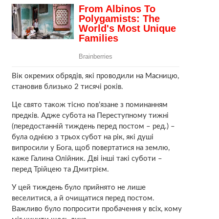
Вік окремих обрядів, які проводили на Масницю,
становив близько 2 тисячі років.
Це свято також тісно пов’язане з поминанням
предків. Адже субота на Переступному тижні
(передостанній тиждень перед постом – ред.) –
була однією з трьох субот на рік, які душі
випросили у Бога, щоб повертатися на землю,
каже Галина Олійник. Дві інші такі суботи –
перед Трійцею та Дмитрієм.
У цей тиждень було прийнято не лише
веселитися, а й очищатися перед постом.
Важливо було попросити пробачення у всіх, кому