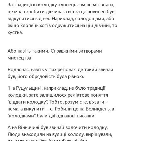
За традицією колодку хлопець сам не міг зняти,
це мала зробити дівчина, а він за це повинен був
відкупитися від неї. Нариклад, солодощами, або
якщо хлопець хотів одружитися на цій дівчині, то
хустка.
Або навіть такими. Справжніми витворами
мистецтва
Водночас, навіть у тих регіонах, де такий звичай
був, його обрядовість була різною.
“На Гуцульщині, наприклад, не було традиції
колодки, зате залишилося реліктове поняття
“віддати колодку”. Тобто, розумієте, в’язати –
нема, а викупити – є. Робили це на Великдень, а
“колодками” були дві однакові писанки.
А на Вінничині був звичай волочити колодку.
Люди знаходили на вулиці колоду, вирішували,