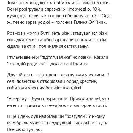
Тим часом в одній з хат збиралися заміжні жінки.
Вони розігрували справжню інтермедію. “Ой,
кумо, що це ви так погано себе почуваєте? – Оце
ж, певно зараз родю! – пояснює Галина Олійник.
Розмови могли бути геть різні, згадувалися різні
випадки з життя, обговорювали спогади. Потім
сідали за стіл і починалися святкування.
І тільки ввечері “підтягувалися” чоловіки. Казали
“Колодій родився”, – додає пані Галина.
Другий день – вівторок – святкували хрестини. В
селі повністю відтворювали обряд хрестин,
вибирали хресних батьків Колодієві.
“У середу – були похристини. Приходили всі, хто
не встиг прийти в понеділок чи вівторок в гості.
В цей день був найбільший “розгуляй”. У ньому
вже брали участь і неодружені, і чоловіки, і діти.
Все село гуляло.