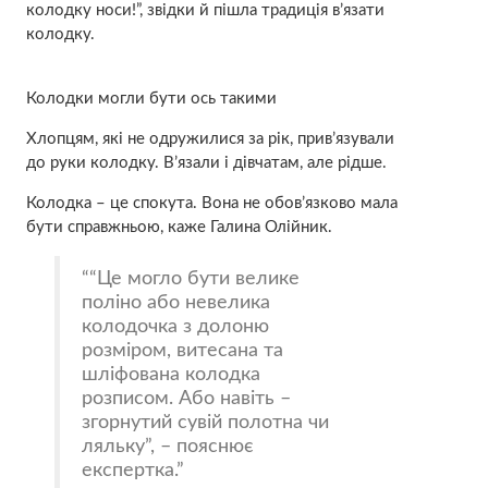
колодку носи!”, звідки й пішла традиція в’язати
колодку.
Колодки могли бути ось такими
Хлопцям, які не одружилися за рік, прив’язували
до руки колодку. В’язали і дівчатам, але рідше.
Колодка – це спокута. Вона не обов’язково мала
бути справжньою, каже Галина Олійник.
“Це могло бути велике
поліно або невелика
колодочка з долоню
розміром, витесана та
шліфована колодка
розписом. Або навіть –
згорнутий сувій полотна чи
ляльку”, – пояснює
експертка.