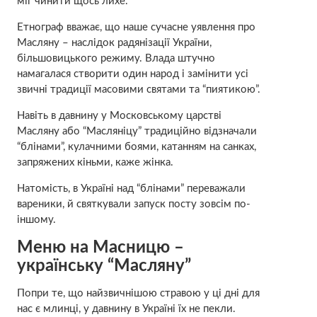
міг чинити щось лихе.
Етнограф вважає, що наше сучасне уявлення про
Масляну – наслідок радянізації України,
більшовицького режиму. Влада штучно
намагалася створити один народ і замінити усі
звичні традиції масовими святами та “пиятикою”.
Навіть в давнину у Московському царстві
Масляну або “Масляніцу” традиційно відзначали
“блінами”, кулачними боями, катанням на санках,
запряжених кіньми, каже жінка.
Натомість, в Україні над “блінами” переважали
вареники, й святкували запуск посту зовсім по-
іншому.
Меню на Масницю –
українську “Масляну”
Попри те, що найзвичнішою стравою у ці дні для
нас є млинці, у давнину в Україні їх не пекли.