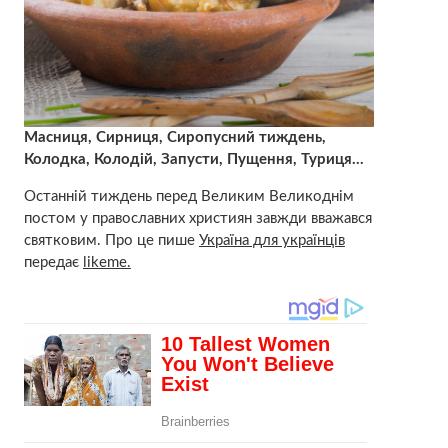
Масниця, Сирниця, Сиропусний тиждень,
Колодка, Колодій, Запусти, Пущення, Туриця…
Останній тиждень перед Великим Великоднім
постом у православних християн завжди вважався
святковим. Про це пише
Україна для українців
передає
likeme.