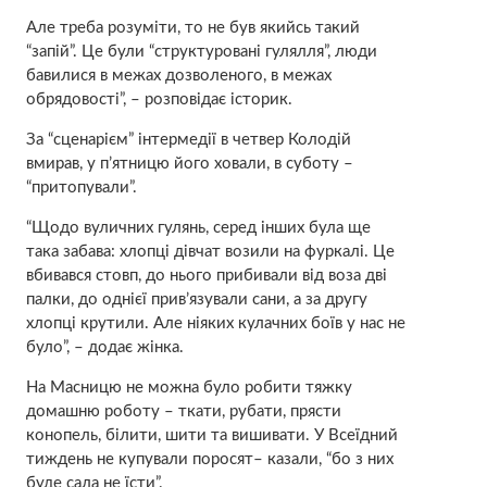
Але треба розуміти, то не був якийсь такий
“запій”. Це були “структуровані гулялля”, люди
бавилися в межах дозволеного, в межах
обрядовості”, – розповідає історик.
За “сценарієм” інтермедії в четвер Колодій
вмирав, у п’ятницю його ховали, в суботу –
“притопували”.
“Щодо вуличних гулянь, серед інших була ще
така забава: хлопці дівчат возили на фуркалі. Це
вбивався стовп, до нього прибивали від воза дві
палки, до однієї прив’язували сани, а за другу
хлопці крутили. Але ніяких кулачних боїв у нас не
було”, – додає жінка.
На Масницю не можна було робити тяжку
домашню роботу – ткати, рубати, прясти
конопель, білити, шити та вишивати. У Всеїдний
тиждень не купували поросят– казали, “бо з них
буде сала не їсти”.