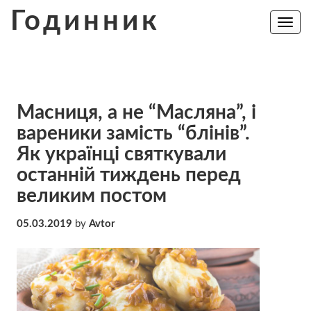
Skip
Годинник
to
Toggle
navig
content
Масниця, а не “Масляна”, і
вареники замість “блінів”.
Як українці святкували
останній тиждень перед
великим постом
05.03.2019
by
Avtor