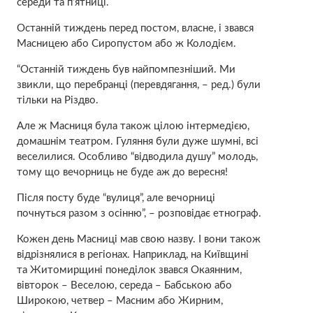
середи та п’ятниці.
Останній тиждень перед постом, власне, і звався
Масницею або Сиропустом або ж Колодієм.
“Останній тиждень був найпомпезніший. Ми
звикли, що перебранці (перевдягання, – ред.) були
тільки на Різдво.
Але ж Масниця була також цілою інтермедією,
домашнім театром. Гуляння були дуже шумні, всі
веселилися. Особливо “відводила душу” молодь,
тому що вечорниць не буде аж до вересня!
Після посту буде “вулиця”, але вечорниці
почнуться разом з осінню”, – розповідає етнограф.
Кожен день Масниці мав свою назву. І вони також
відрізнялися в регіонах. Наприклад, на Київщині
та Житомирщині понеділок звався Окаянним,
вівторок – Веселою, середа – Бабською або
Широкою, четвер – Масним або Жирним,