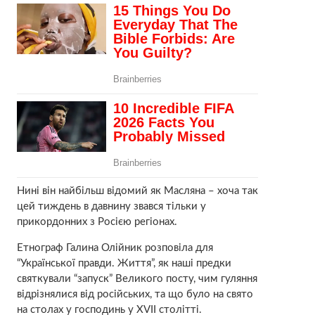
Нині він найбільш відомий як Масляна – хоча так
цей тиждень в давнину звався тільки у
прикордонних з Росією регіонах.
Етнограф Галина Олійник розповіла для
“Української правди. Життя”, як наші предки
святкували “запуск” Великого посту, чим гуляння
відрізнялися від російських, та що було на свято
на столах у господинь у XVII столітті.