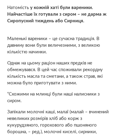
Натомість
у кожній хаті були вареники.
Найчастіше їх готували з сиром – не дарма ж
Сиропусний тиждень або Сирниця.
Маленькі вареники – це сучасна традиція. В
давнину вони були величезними, з великою
кількістю начинки.
Однак на цьому раціон наших предків не
обмежувався. В цей час споживали рекордну
кількість масла та сметани, а також страв, які
можна було приготувати з ними.
“Схожими на млинці були наші налисники з
сиром.
Запікали молочні каші, малаї (малай – вчинений
невеликих розмірів хліб або корж з
кукурудзяного, горохового або пшоняного
борошна, – ред.), молочні киселі, сирники,