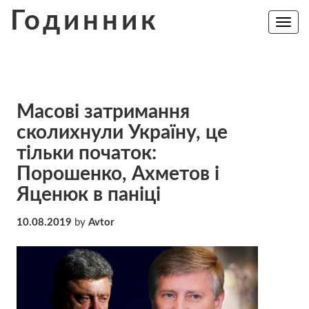
Skip
Годинник
to
Toggle
navig
content
Масові затримання
сколихнули Україну, це
тільки початок:
Порошенко, Ахметов і
Яценюк в паніці
10.08.2019
by
Avtor