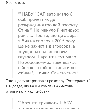
Яценюком.
“НАБУ і САП затримало 6
осіб причетних до
розкрадання грошей проекту”
Стіна “. Не минуло й чотирьох
років … Про те, що це афера,
я бив на сполох з 2015 року.
Це не захист від агресора, а
знущання над здоровим
глуздом . І арештів тут мало.
По хорошому за таке під час
війни їх потрібно ставити до
стінки “, – пише Семенченко.
Також депутат розповів про аферу “Роттердам +”.
Він додає, що на ній компанії Ахметова
отримували надприбутки.
“Арешти тривають. НАБУ
затримало колишнього члена