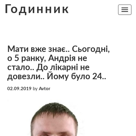
Skip
Годинник
to
Toggle
navig
content
Мати вже знає.. Сьогодні,
о 5 ранку, Андрія не
стало.. До лікарні не
довезли.. Йому було 24..
02.09.2019
by
Avtor