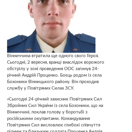
Вінниччина втратила ще одного свого Героя.
Сьогодні, 2 вересня, вранці внаслідок ворожого
обстрілу у зоні проведення ООС загинув 24-
річний Андрій Проценко. Боєць родом із села
Бохоники Вінницького району. Він проходив
службу у Повітряних Силах ЗСУ.
«Сьогодні 24-річний захисник Повітряних Сил
Збройних Сил України із села Бохоники, що на
Вінниччині, поклав голову у боротьбі з
російськими окупантами. Командування
Повітряних Сил висловлює глибокі співчуття
рідним та близьким солдата Проценка Андрія