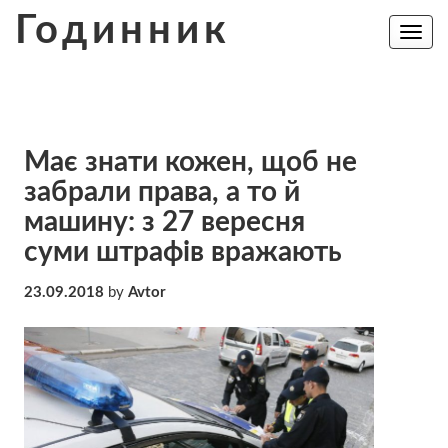
Skip
Годинник
to
Toggle
navig
content
Має знати кожен, щоб не
забрали права, а то й
машину: з 27 вересня
суми штрафів вражають
23.09.2018
by
Avtor