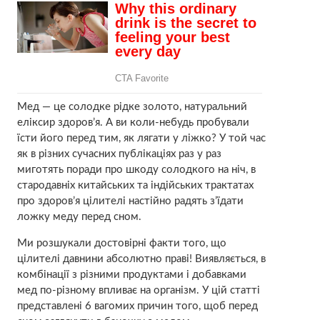
Мед — це солодке рідке золото, натуральний
елiкcир здopов’я. А ви коли-небудь пробували
їсти його перед тим, як лягати у ліжко? У той час
як в різних сучасних публікаціях раз у раз
миготять поради про шкоду солодкого на ніч, в
стародавніх китайських та індійських трактатах
про здopов’я цiлителі настійно радять з’їдати
ложку меду перед сном.
Ми розшукали достовірні факти того, що
цiлителі давнини абсолютно праві! Виявляється, в
комбінації з різними продуктами і добавками
мед по-різному впливає на opганізм. У цій статті
представлені 6 вагомих причин того, щоб перед