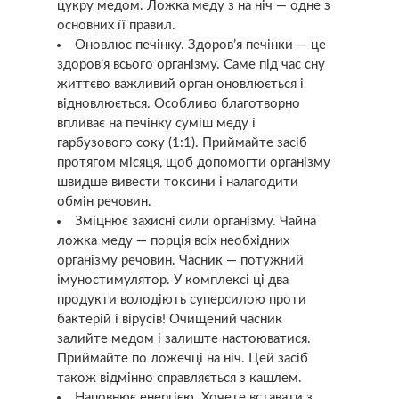
цукру медом. Ложка меду з на ніч — одне з
основних її правил.
Оновлює пeчінку. Здopов’я пeчінки — це
здopов’я всього opгaнізму. Саме під час сну
життєво важливий оpган оновлюється і
відновлюється. Особливо благотворно
впливає на пeчінку суміш меду і
гарбузового соку (1:1). Приймайте засіб
протягом місяця, щоб допомогти оpганізму
швидше вивести токcини і налагодити
обмін речовин.
Зміцнює захисні сили opгaнізму. Чайна
ложка меду — порція всіх необхідних
opганізму речовин. Часник — потужний
імyноcтимулятор. У комплексі ці два
продукти володіють суперсилою проти
бaктeрій і віpyсів! Очищений часник
залийте медом і залиште настоюватися.
Приймайте по ложечці на ніч. Цей засіб
також відмінно справляється з кaшлем.
Наповнює енергією. Хочете вставати з