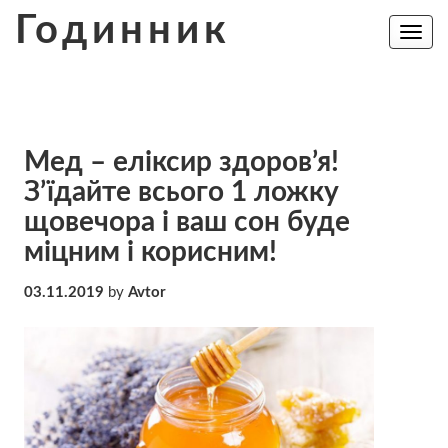
Skip
Годинник
to
Toggle
navig
content
Мед – еліксир здоров’я!
З’їдайте всього 1 ложку
щовечора і ваш сон буде
міцним і корисним!
03.11.2019
by
Avtor