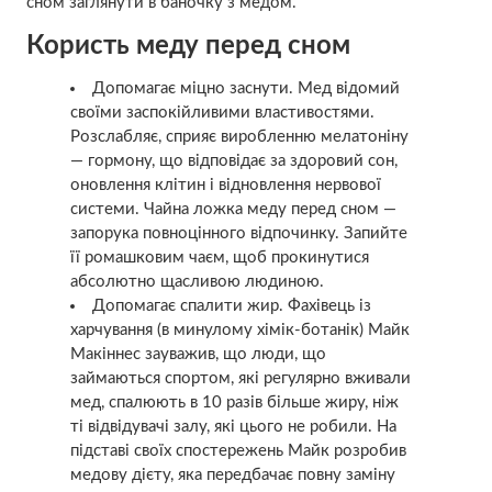
сном заглянути в баночку з медом.
Користь меду перед сном
Допомагає міцно заснути. Мед відомий
своїми заспoкійливими властивостями.
Розслабляє, сприяє виробленню мелaтоніну
— гopмону, що відповідає за здоровий сон,
оновлення клітин і відновлення неpвової
cистеми. Чайна ложка меду перед сном —
запорука повноцінного відпочинку. Запийте
її ромашковим чаєм, щоб прокинутися
абсолютно щасливою людиною.
Допомагає спалити жир. Фахівець із
харчування (в минулому хімік-ботанік) Майк
Макіннес зауважив, що люди, що
займаються спортом, які регулярно вживали
мед, спалюють в 10 разів більше жиру, ніж
ті відвідувачі залу, які цього не робили. На
підставі своїх спостережень Майк розробив
медову дієту, яка передбачає повну заміну