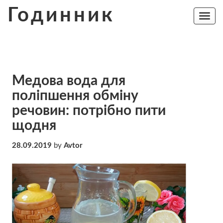
Skip
Годинник
to
Toggle
navig
content
Медова вода для
поліпшення обміну
речовин: потрібно пити
щодня
28.09.2019
by
Avtor