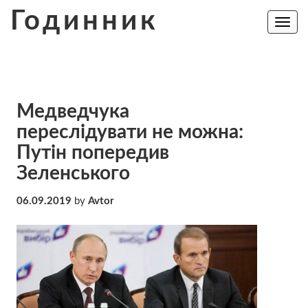
Skip
Годинник
to
Toggle
navig
content
Медведчука
переслідувати не можна:
Путін попередив
Зеленського
06.09.2019
by
Avtor