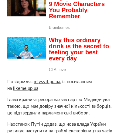
Повідомляє
miysvit.pp.ua
, із посиланням
на
likeme.pp.ua
Глава країни-агресора назвав партію Медведчука
такою, що має довіру значної кількості виборців,
це підтвердили парламентські вибори.
Наостанок Путін додав, що нова влада України
ризикує наступити на граблі екскерівництва часів