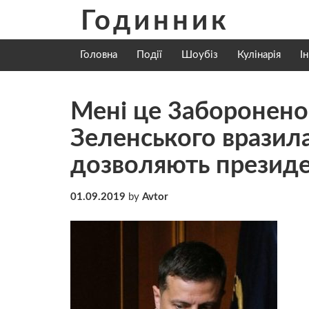
Skip
Годинник
to
content
Головна
Події
Шоубіз
Кулінарія
І
Мені це 3aбopoнено
Зеленського вразила
дозволяють презид
01.09.2019
by
Avtor