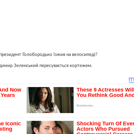
й президент Голобородько їзжив на велосипеді?
одимир Зеленський пересувається кортежем.