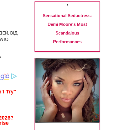
ЕЙ, ВІД
БУЛО
х