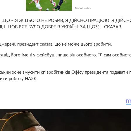
 ЩО – Я Ж ЦЬОГО НЕ РОБИВ, Я ДІЙСНО ПРАЦЮЮ, Я ДІЙСН
, І ЩОБ ВСЕ БУЛО ДОБРЕ В УКРАЇНІ. ЗА ЩО?”, – СКАЗАВ
цмереж, президент сказав, що не може цього зробити.
ся від його імені у фейсбуці, пише він особисто. “Я сам особист
ький хоче змусити співробітників Офісу президента подавати 
інити роботу НАЗК.