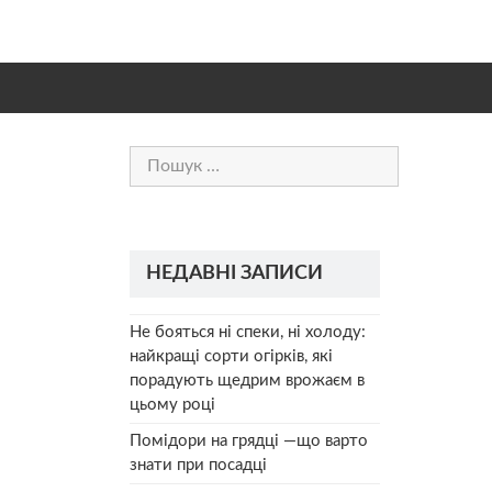
Пошук:
НЕДАВНІ ЗАПИСИ
Не бояться ні спеки, ні холоду:
найкращі сорти огірків, які
порадують щедрим врожаєм в
цьому році
Помідори на грядці —що варто
знати при посадці