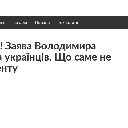
нше
Історія
Поради
Технології
! Заява Володимира
 українців. Що саме не
енту