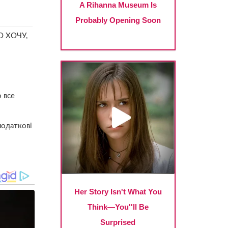
О ХОЧУ,
о все
податкові