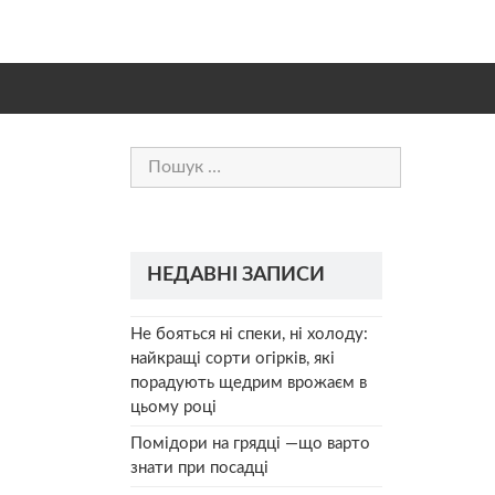
Пошук:
НЕДАВНІ ЗАПИСИ
Не бояться ні спеки, ні холоду:
найкращі сорти огірків, які
порадують щедрим врожаєм в
цьому році
Помідори на грядці —що варто
знати при посадці