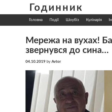
Skip
Годинник
to
content
Головна
Події
Шоубіз
Кулінарія
І
Мережа на вухах! Б
звернувся до сина…
04.10.2019
by
Avtor