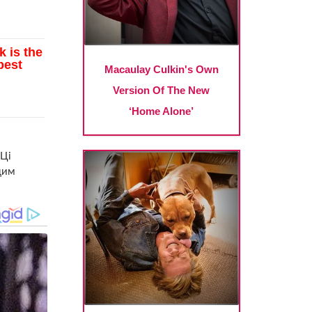
 Ці
цим