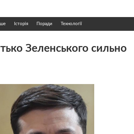
нше
Історія
Поради
Технології
атько Зеленського сильно