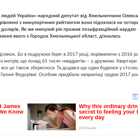
х людей України» народний депутат від Хмельниччини Олекс
порівнянні з минулорічним рейтингом вони піднялися на чотир
ів доларів. Як же минулий рік прожив позафракційний нардеп 
ання якого є Городок Хмельницької област, дізналась
ілянок. Бо в подружжя Герег в 2017 році, порівнюючи з 2016 р
их метрів, ще понад 65 тисяч «квадратів» – у дружини. Квартири
ї, все це також збереглося. Та додався ще один будинок у столиц
алині Федорівні. Особняк придбали наприкінці грудня 2017 рок