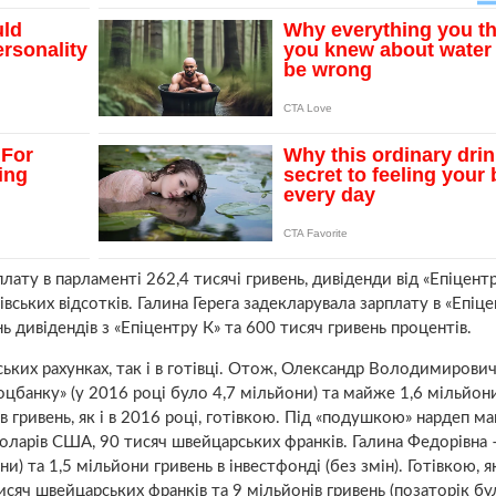
лату в парламенті 262,4 тисячі гривень, дивіденди від «Епіцентр
вських відсотків. Галина Герега задекларувала зарплату в «Епіце
ь дивідендів з «Епіцентру К» та 600 тисяч гривень процентів.
вських рахунках, так і в готівці. Отож, Олександр Володимирови
соцбанку» (у 2016 році було 4,7 мільйони) та майже 1,6 мільйон
в гривень, як і в 2016 році, готівкою. Під «подушкою» нардеп ма
ж доларів США, 90 тисяч швейцарських франків. Галина Федорівна 
и) та 1,5 мільйони гривень в інвестфонді (без змін). Готівкою, я
тисяч швейцарських франків та 9 мільйонів гривень (позаторік бу