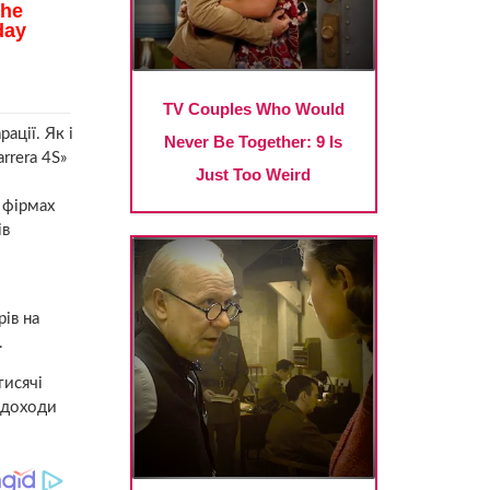
ації. Як і
rrera 4S»
 фірмах
ів
ів на
.
тисячі
… доходи