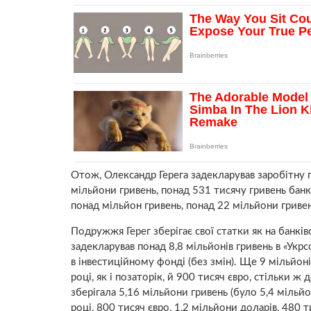
Отож, Олександр Герега задекларував заробітну п
мільйони гривень, понад 531 тисячу гривень банкі
понад мільйон гривень, понад 22 мільйони гривен
Подружжя Герег зберігає свої статки як на банкі
задекларував понад 8,8 мільйонів гривень в «Укр
в інвестиційному фонді (без змін). Ще 9 мільйоні
році, як і позаторік, й 900 тисяч євро, стільки 
зберігала 5,16 мільйони гривень (було 5,4 мільйон
році, 800 тисяч євро, 1,2 мільйони доларів, 480 