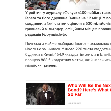
У рейтингу журналу «Фокус» «100 найбагатши
Герега та його дружина Галина на 12 місці. У 
сходинки, а їхні статки оцінили в 530 мільйон
гривневий мільярдер, офіційним місцем прожив
редакція Корупція.Інфо
Почнемо з майже «найпростішого» – земельних д
нічого не змінилося. У нього 220 тисяч квадратн
будинки в Києві, 454,9 «квадратів» житла в Іспані
площею 888,5 квадратних метри, який належить Г
мільйони гривень.