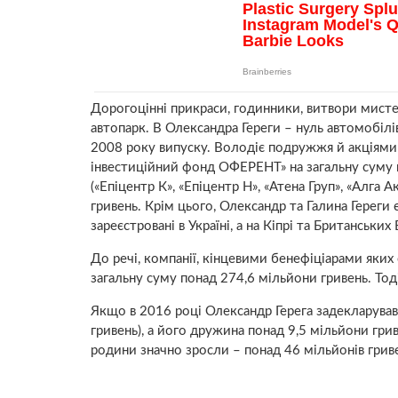
Дорогоцінні прикраси, годинники, витвори мистец
автопарк. В Олександра Гереги – нуль автомобілі
2008 року випуску. Володіє подружжя й акціям
інвестиційний фонд ОФЕРЕНТ» на загальну суму 
(«Епіцентр К», «Епіцентр Н», «Атена Груп», «Алга 
гривень. Крім цього, Олександр та Галина Гереги
зареєстровані в Україні, а на Кіпрі та Британських
До речі, компанії, кінцевими бенефіціарами яких
загальну суму понад 274,6 мільйони гривень. Тоді
Якщо в 2016 році Олександр Герега задекларував
гривень), а його дружина понад 9,5 мільйони гри
родини значно зросли – понад 46 мільйонів гриве