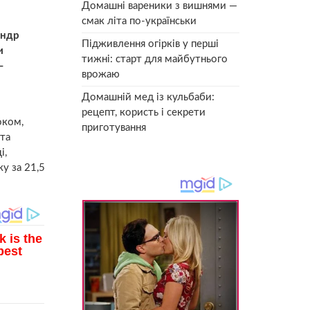
Домашні вареники з вишнями —
смак літа по-українськи
андр
Підживлення огірків у перші
и
тижні: старт для майбутнього
–
врожаю
Домашній мед із кульбаби:
рецепт, користь і секрети
оком,
приготування
 та
і,
у за 21,5