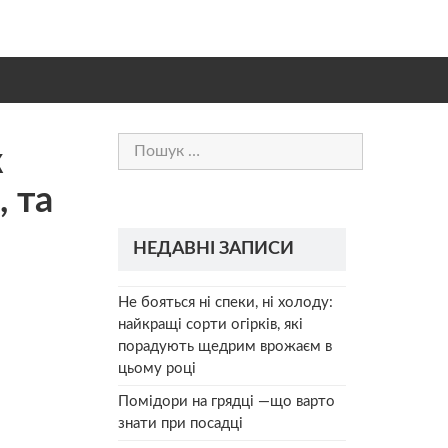
Пошук:
к
 та
НЕДАВНІ ЗАПИСИ
Не бояться ні спеки, ні холоду:
найкращі сорти огірків, які
порадують щедрим врожаєм в
цьому році
Помідори на грядці —що варто
знати при посадці