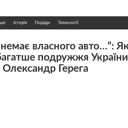
нше
Історія
Поради
Технології
 немає власного авто…”: Я
багатше подружжя України,
 Олександр Герега