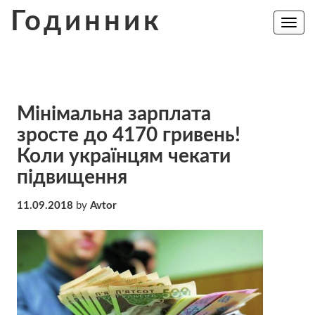
Skip
Годинник
to
Toggle
navig
content
Мінімальна зарплата
зросте до 4170 гривень!
Коли українцям чекати
підвищення
11.09.2018
by
Avtor