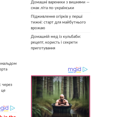
Домашні вареники з вишнями —
смак літа по-українськи
Підживлення огірків у перші
тижні: старт для майбутнього
врожаю
Домашній мед із кульбаби:
рецепт, користь і секрети
приготування
Дональдом
ерта
: через
 це