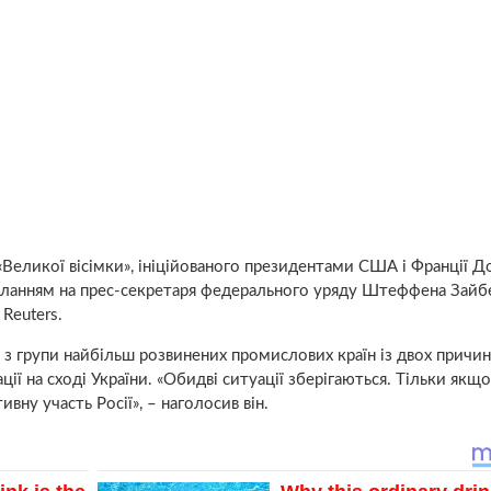
«Великої вісімки», ініційованого президентами США і Франції 
ланням на прес-секретаря федерального уряду Штеффена Зайб
Reuters.
и з групи найбільш розвинених промислових країн із двох причин
ії на сході України. «Обидві ситуації зберігаються. Тільки якщо
ну участь Росії», – наголосив він.