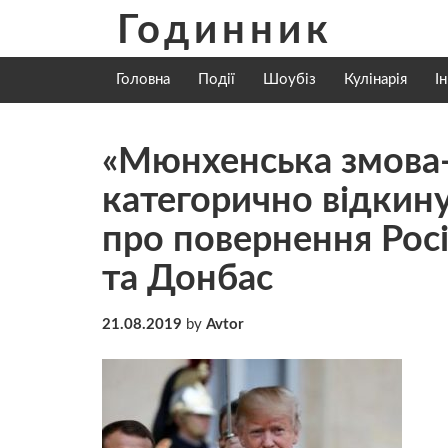
Skip
Годинник
to
content
Головна
Події
Шоубіз
Кулінарія
І
«Мюнхенська змова-
категорично відкин
про повернення Росі
та Донбас
21.08.2019
by
Avtor