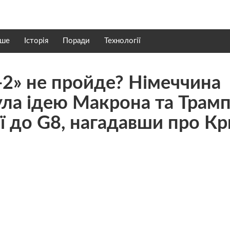
нше
Історія
Поради
Технології
2» не пройде? Німеччина
ула ідею Макрона та Трам
ї до G8, нагадавши про К