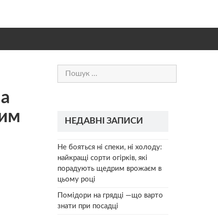
Пошук:
па
рим
НЕДАВНІ ЗАПИСИ
Не бояться ні спеки, ні холоду:
найкращі сорти огірків, які
порадують щедрим врожаєм в
цьому році
Помідори на грядці —що варто
знати при посадці