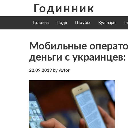
Skip
Годинник
to
content
Головна
Події
Шоубіз
Кулінарія
І
Мобильные операто
деньги с украинцев:
22.09.2019
by
Avtor