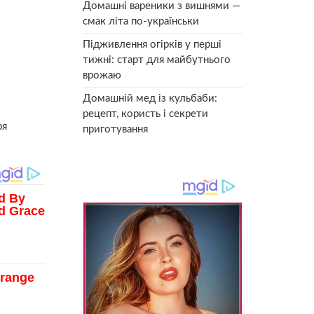
Домашні вареники з вишнями —
смак літа по-українськи
Підживлення огірків у перші
тижні: старт для майбутнього
врожаю
Домашній мед із кульбаби:
рецепт, користь і секрети
ря
приготування