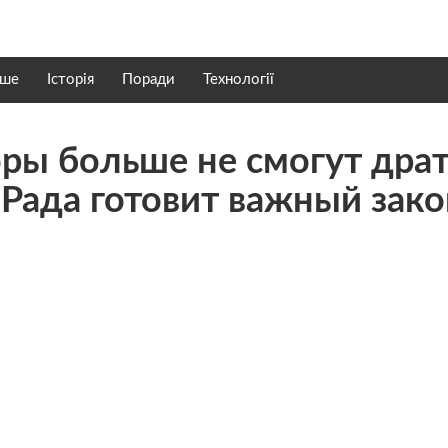
нше
Історія
Поради
Технології
ры больше не смогут драт
 Рада готовит важный зако