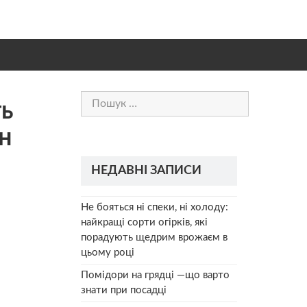
Пошук:
ь
н
НЕДАВНІ ЗАПИСИ
Не бояться ні спеки, ні холоду:
найкращі сорти огірків, які
порадують щедрим врожаєм в
цьому році
Помідори на грядці —що варто
знати при посадці