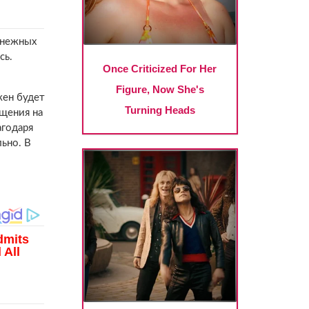
енежных
сь.
жен будет
бщения на
агодаря
льно. В