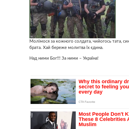
Молімося за кожного солдата, чийогось тата, син
брата. Хай береже молитва їх єдина.
Над ними Бог!!! За ними – Україна!