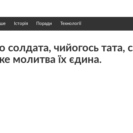
нше
Історія
Поради
Технології
 солдата, чийогось тата, с
же молитва їх єдина.