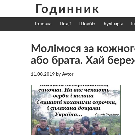
Skip
Годинник
to
content
Головна
Події
Шоубіз
Кулінарія
І
Молімося за кожного
або брата. Хай бере
11.08.2019
by
Avtor