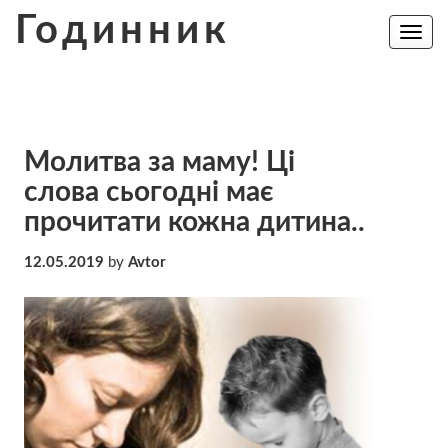
Skip
Годинник
to
Toggle
navig
content
Молитва за маму! Ці
слова сьогодні має
прочитати кожна дитина..
12.05.2019
by
Avtor