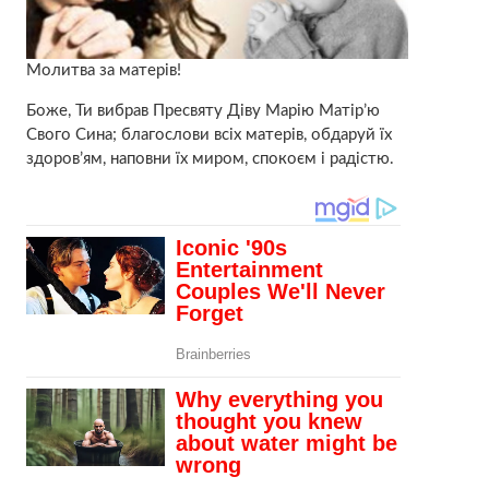
Молитва за матерів!
Боже, Ти вибрав Пресвяту Діву Марію Матір’ю
Свого Сина; благослови всіх матерів, обдаруй їх
здоров’ям, наповни їх миром, спокоєм і радістю.