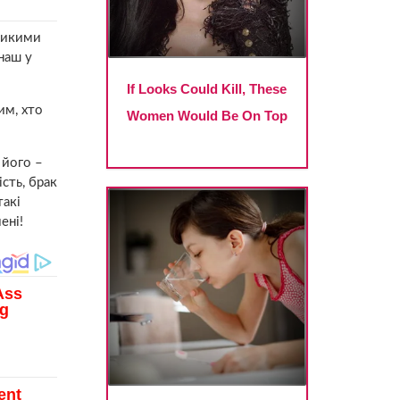
еликими
наш у
им, хто
 його –
сть, брак
такі
ені!