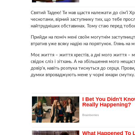
Святий Тадею! Ти мав щастя належати до сім’ї Х
чеснотами, вірний заступнику тих, що тебе просл
найтрудніших обставинах. Тому стаю перед тобою
Прийди на поміч мені своїм могутнім заступницт
втратив уже всяку надію на порятунок. Глянь на м
Моє життя – життя хрестів, а дні мого життя – 
свідок сліз і зітхань. А на збільшення мого нещ
довір’я, навіть розпука тиснуться до серця. Прови
думки впроваджують мене у чорні хмари смутку.