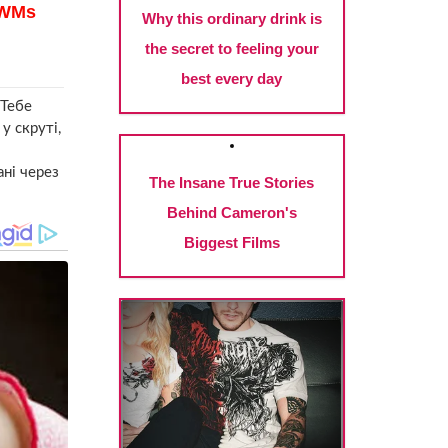
 Тебе
у скруті,
ані через