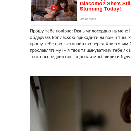
Прошу тебе покірно: Глянь милосердно на мене і
обдарував Бог ласкою приходити на поміч тим, хт
прошу тебе про заступництво перед Христовим С
прославлятиму ім’я твоє та шануватиму тебе як м
твоє посередництво, і щосили моєї ширити буду с