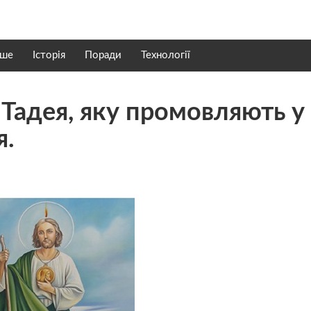
нше
Історія
Поради
Технології
 Тадея, яку промовляють у
я.