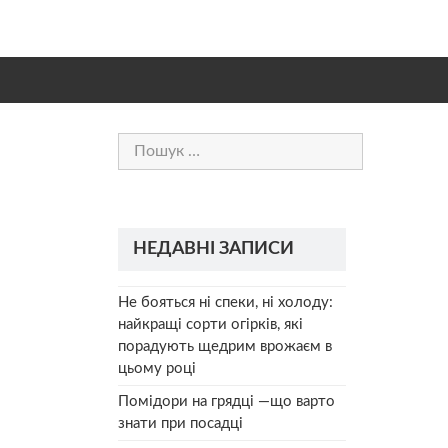
Пошук:
НЕДАВНІ ЗАПИСИ
Не бояться ні спеки, ні холоду:
найкращі сорти огірків, які
порадують щедрим врожаєм в
цьому році
Помідори на грядці —що варто
знати при посадці