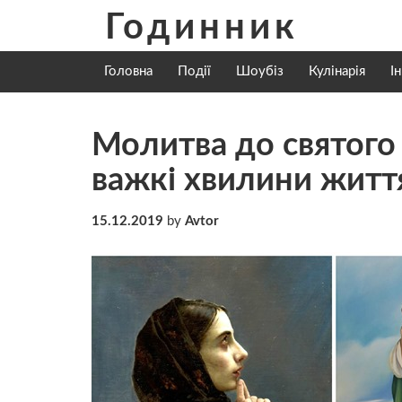
Skip
Годинник
to
content
Головна
Події
Шоубіз
Кулінарія
І
Молитва до святого
важкі хвилини житт
15.12.2019
by
Avtor