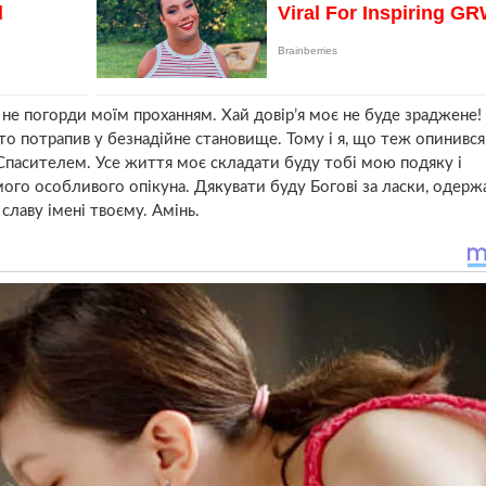
 не погорди моїм проханням. Хай довір’я моє не буде зраджене!
о потрапив у безнадійне становище. Тому і я, що теж опинився 
пасителем. Усе життя моє складати буду тобі мою подяку і
ого особливого опікуна. Дякувати буду Богові за ласки, одерж
лаву імені твоєму. Амінь.