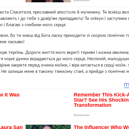
риста Спасителя, преславний апостоле й мученику. Ти яснієш в
авляють і до тебе з довір’ям припадають! Ти опікун і заступник 
 і благаю з глибини мого серця:
вом, бо ти маєш від Бога ласку приходити зі скорою поміччю т
ене ласкаво!
море терпінь. Дороги життя мого вкриті терням і кожна хвилина
астя чорні думки вкрадаються до мого серця. Неспокій, малодушні
діння закрите перед очима моїми, і віра хитається в серці моїм. 
 Не залиши мене в такому тяжкому стані, а прийди з поміччю м