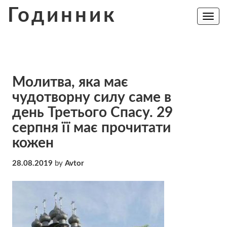
Skip
Годинник
to
Toggle
navig
content
Молитва, яка має
чудотворну силу саме в
день Третього Спасу. 29
серпня її має прочитати
кожен
28.08.2019
by
Avtor