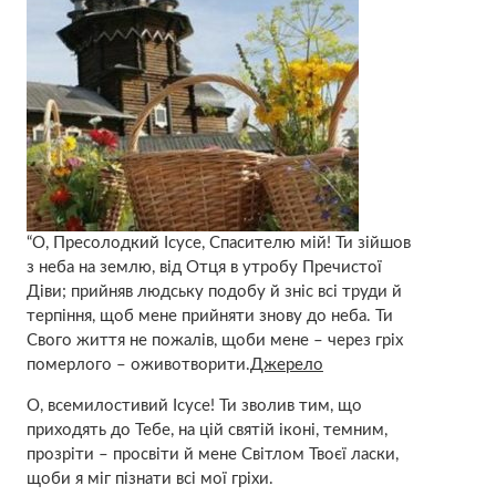
“О, Пресолодкий Ісусе, Спасителю мій! Ти зійшов
з неба на землю, від Отця в утpoбу Пречистої
Діви; прийняв людську подобу й зніс всі труди й
терпіння, щоб мене прийняти знову до неба. Ти
Свого життя не пожалів, щоби мене – через гріх
помepлого – оживотворити.
Джерело
О, всемилостивий Ісусе! Ти зволив тим, що
приходять до Тебе, на цій святій іконі, темним,
прозріти – просвіти й мене Світлом Твоєї ласки,
щоби я міг пізнати всі мої гріхи.