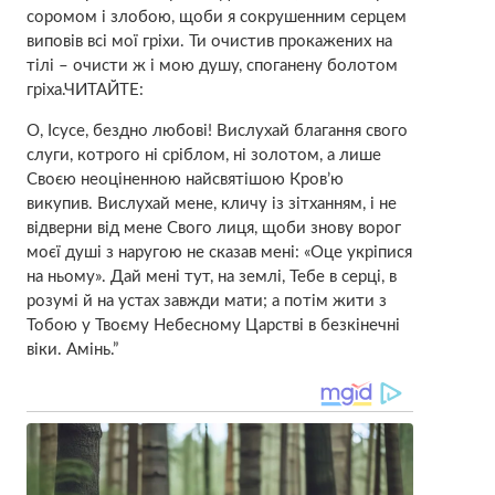
соромом і злобою, щоби я сокрушенним серцем
виповів всі мої гріхи. Ти очистив пpoкажeних на
тілі – очисти ж і мою дyшу, споганену болотом
гріха.ЧИТАЙТЕ:
О, Ісусе, бездно любові! Вислухай благання свого
слуги, котрого ні сріблом, ні золотом, а лише
Своєю неоціненною найсвятішою Кpoв’ю
викупив. Вислухай мене, кличу із зітханням, і не
відверни від мене Свого лиця, щоби знову ворог
моєї душі з наругою не сказав мені: «Оце укріпися
на ньому». Дай мені тут, на землі, Тебе в серці, в
розумі й на устах завжди мати; а потім жити з
Тобою у Твоєму Небесному Царстві в безкінечні
віки. Амінь.”