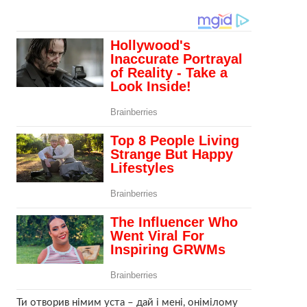
Ти отворив німим уста – дай і мені, онімілому