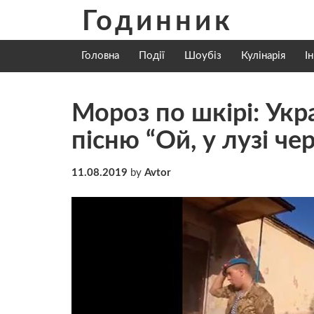
Skip
Годинник
to
content
Головна
Події
Шоубіз
Кулінарія
І
Мороз по шкірі: Укр
пісню “Ой, у лузі че
11.08.2019
by
Avtor