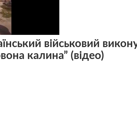
аїнський військовий викон
рвона калина” (відео)