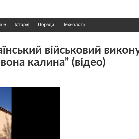
нше
Історія
Поради
Технології
аїнський військовий викон
рвона калина” (відео)