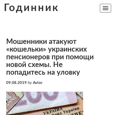
Skip
Годинник
to
Toggle
navig
content
Мошенники атакуют
«кошельки» украинских
пенсионеров при помощи
новой схемы. Не
попадитесь на уловку
09.08.2019
by
Avtor