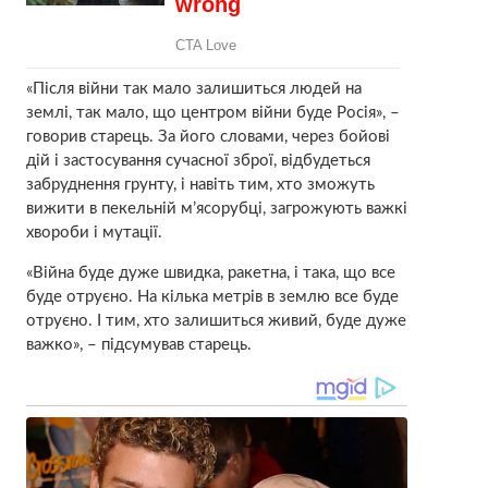
«Після війни так мало залишиться людей на
землі, так мало, що центром війни буде Росія», –
говорив старець. За його словами, через бойові
дій і застосування сучасної зброї, відбудеться
забруднення грунту, і навіть тим, хто зможуть
вижити в пекельній м’ясорубці, загрожують важкі
хвороби і мутації.
«Війна буде дуже швидка, ракетна, і така, що все
буде отруєно. На кілька метрів в землю все буде
отруєно. І тим, хто залишиться живий, буде дуже
важко», – підсумував старець.