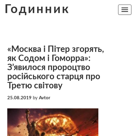
Skip
Годинник
to
Toggle
navig
content
«Москва і Пітер згорять,
як Содом і Гоморра»:
З’явилося пророцтво
російського старця про
Третю світову
25.08.2019
by
Avtor