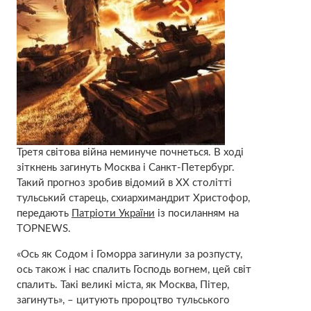
Третя світова війна неминуче почнеться. В ході
зіткнень загинуть Москва і Санкт-Петербург.
Такий прогноз зробив відомий в XX столітті
тульський старець, схиархимандрит Христофор,
передають
Патріоти України
із посиланням на
TOPNEWS.
«Ось як Содом і Гоморра загинули за розпусту,
ось також і нас спалить Господь вогнем, цей світ
спалить. Такі великі міста, як Москва, Пітер,
загинуть», – цитують пророцтво тульського