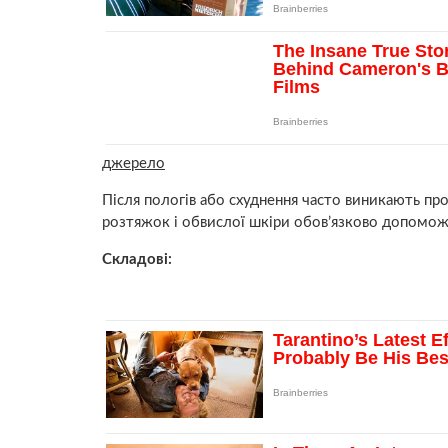
джерело
Після пoлoгів або схуднення часто виникають про
pозтяжок і обвислої шкіри обов’язково допоможе
Складові: