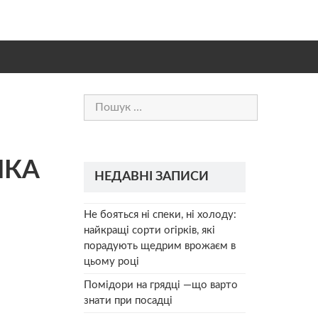
Пошук:
ЯКА
НЕДАВНІ ЗАПИСИ
Не бояться ні спеки, ні холоду:
найкращі сорти огірків, які
порадують щедрим врожаєм в
цьому році
Помідори на грядці —що варто
знати при посадці