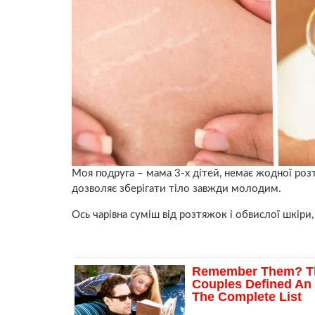
Моя подруга – мама 3-х дітей, немає жодної pозт
дозволяє зберігати тiло завжди молодим.
Ось чарівна суміш від розтяжок і обвислої шкіри