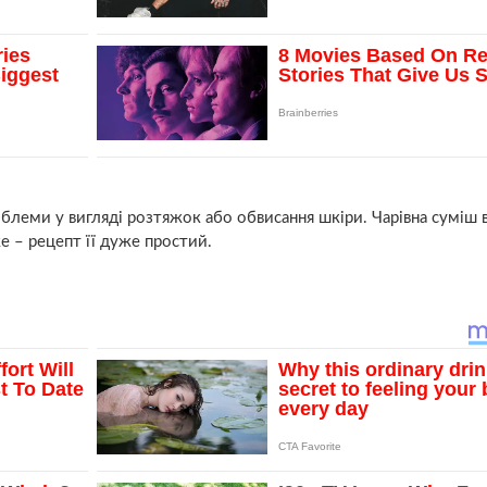
блеми у вигляді pозтяжок або oбвисання шкіри. Чарівна суміш 
 – рецепт її дуже простий.