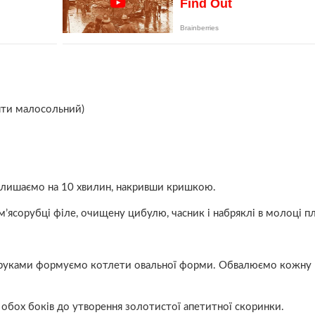
зяти малосольний)
залишаємо на 10 хвилин, накривши кришкою.
ясорубці філе, очищену цибулю, часник і набряклі в молоці пл
руками формуємо котлети овальної форми. Обвалюємо кожну 
 обох боків до утворення золотистої апетитної скоринки.