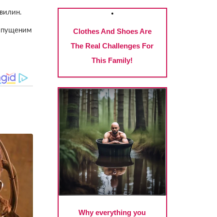
вилин.
ропущеним