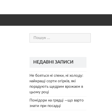
Пошук:
НЕДАВНІ ЗАПИСИ
Не бояться ні спеки, ні холоду:
найкращі сорти огірків, які
порадують щедрим врожаєм в
цьому році
Помідори на грядці —що варто
знати при посадці