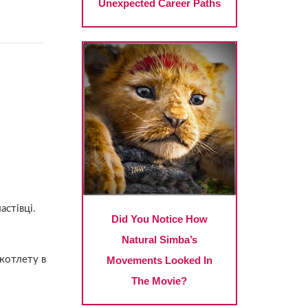
астівці.
котлету в