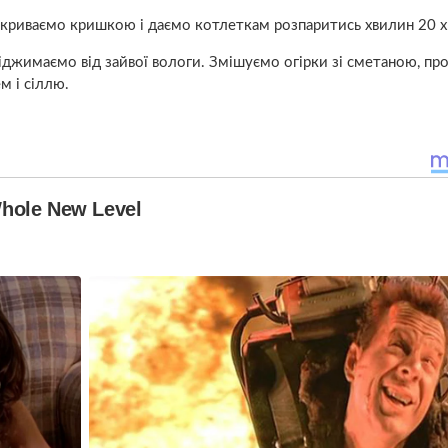
акриваємо кришкою і даємо котлеткам розпаритись хвилин 20 х
віджимаємо від зайвої вологи. Змішуємо огірки зі сметаною, п
м і сіллю.