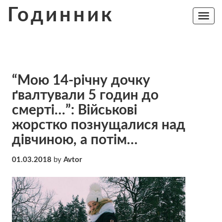
Skip
Годинник
to
Toggle
navig
content
“Мою 14-річну дочку
ґвалтували 5 годин до
смерті…”: Військові
жорстко познущалися над
дівчиною, а потім…
01.03.2018
by
Avtor