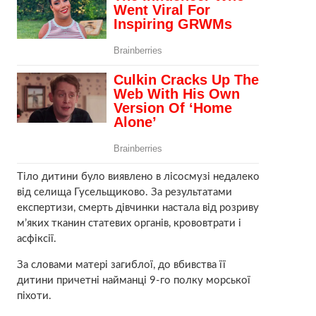
Тіло дитини було виявлено в лісосмузі недалеко
від селища Гусельщиково. За результатами
експертизи, смерть дівчинки настала від розриву
м’яких тканин статевих органів, крововтрати і
асфіксії.
За словами матері загиблої, до вбивства її
дитини причетні найманці 9-го полку морської
піхоти.