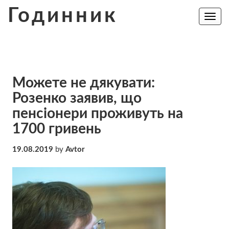
Skip
Годинник
to
Toggle
navig
content
Можете не дякувати:
Розенко заявив, що
пенсіонери проживуть на
1700 гривень
19.08.2019
by
Avtor