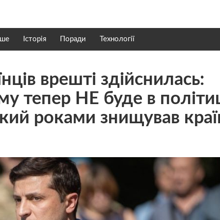
нше
Історія
Поради
Технології
їнців врешті здійснилась:
у тепер НЕ буде в політи
який роками знищував краї