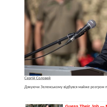
Сергій Соловей
Дякуючи Зеленському відбувся майже розгром про