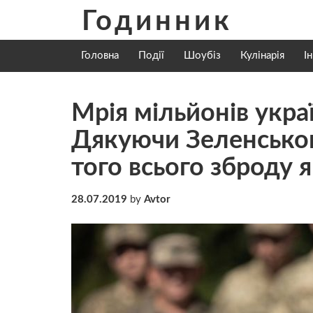
Skip
Годинник
to
content
Головна
Події
Шоубіз
Кулінарія
І
Мрія мільйонів укра
Дякуючи Зеленськом
того всього зброду 
28.07.2019
by
Avtor