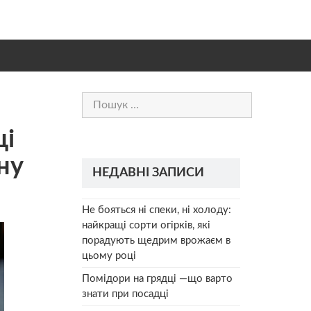
Пошук:
ці
ну
НЕДАВНІ ЗАПИСИ
Не бояться ні спеки, ні холоду:
найкращі сорти огірків, які
порадують щедрим врожаєм в
цьому році
Помідори на грядці —що варто
знати при посадці