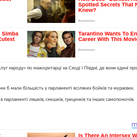
«слуг народу» по мажоритарці на Сході і Півдні, де вони єдині п
 ми б мали більшість у парламенті всіляких бойків та мураєвих.
 парламенті ляшків, смєшків, гриценків та інших самопомочів.