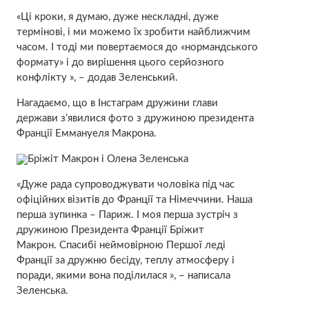
«Ці кроки, я думаю, дуже нескладні, дуже
термінові, і ми можемо їх зробити найближчим
часом. І тоді ми повертаємося до «нормандського
формату» і до вирішення цього серйозного
конфлікту », – додав Зеленський.
Нагадаємо, що в Інстаграм дружини глави
держави з’явилися фото з дружиною президента
Франції Еммануеля Макрона.
Бріжіт Макрон і Олена Зеленська
«Дуже рада супроводжувати чоловіка під час
офіційних візитів до Франції та Німеччини. Наша
перша зупинка – Париж. І моя перша зустріч з
дружиною Президента Франції Бріжит
Макрон. Спасибі неймовірною Першої леді
Франції за дружню бесіду, теплу атмосферу і
поради, якими вона поділилася », – написала
Зеленська.