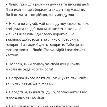
• Якщо прийшла розумна думка і ти шукаєш де б
її записати – це афоризм, а якщо ти думаєш, як
би її втілити – це дійсно, розумна думка.
• Нікого не слухай, май свою думку, свою голову,
свої думки та ідеї, плани на життя. Ніколи не
женися ні за ким. Іди своєю дорогою і не
важливо, що говорять за спиною. Говорили,
говорять і завжди будуть говорити. Тебе це не
має хвилювати. Люби. Твори. Мрій і посміхайся
частіше.
• Чоловік, який подарував своїй жінці крила,
ніколи не буде носити роги!
• Не треба нічого боятися. Ризикуйте, хай навіть
ви помилитеся. Це – життя.
• Перед тим, як вилити душу, переконайтеся що
«посудина», не протікає.
• Не обов’язково людина, яка виховала сина,