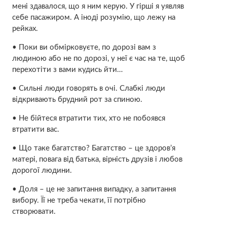
мені здавалося, що я ним керую. У гірші я уявляв
себе пасажиром. А іноді розумію, що лежу на
рейках.
• Поки ви обмірковуєте, по дорозі вам з
людиною або не по дорозі, у неї є час на те, щоб
перехотіти з вами кудись йти…
• Сильні люди говорять в очі. Слабкі люди
відкривають брудний рот за спиною.
• Не бійтеся втратити тих, хто не побоявся
втратити вас.
• Що таке багатство? Багатство – це здоров’я
матері, повага від батька, вірність друзів і любов
дорогої людини.
• Доля – це не запитання випадку, а запитання
вибору. Її не треба чекати, її потрібно
створювати.