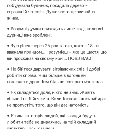
побудувала будинок, посадила дерево –
справжній чоловік. Дуже часто це звичайна
жінка.
• Розумні думки приходять лише тоді, коли всі
дурниці вже зроблені.
• Зустрінеш через 25 років того, кого в 18 ти
вважала принцом… і розумієш – яке це щастя, що
він проскакав на своєму коні… ПОВЗ ВАС!
• Не бійтеся дарувати зігріваючих слів. І добрі
робити справи. Чим більше в вогонь ви
покладете дров. Тим більше повернеться тепла.
• Як складеться доля, ніхто не знає. Живіть
вільно і не бійся змін. Коли Господь щось забирає,
не пропустіть того, що він дає натомість.
• Є така категорія людей, які завжди будуть
любити тебе не дивлячись на твій складний
характер… ось їх і цінуй.