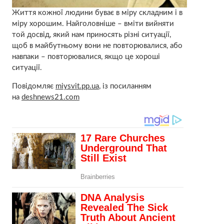
Життя кожної людини буває в міру складним і в
міру хорошим. Найголовніше – вміти вийняти
той досвід, який нам приносять різні ситуації,
щоб в майбутньому вони не повторювалися, або
навпаки – повторювалися, якщо це хороші
ситуації.
Повідомляє
miysvit.pp.ua
, із посиланням
на
deshnews21.com