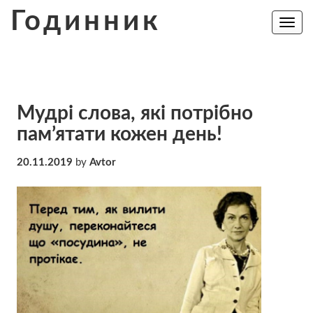
Skip
Годинник
to
Toggle
navig
content
Мудрі слова, які потрібно
пам’ятати кожен день!
20.11.2019
by
Avtor